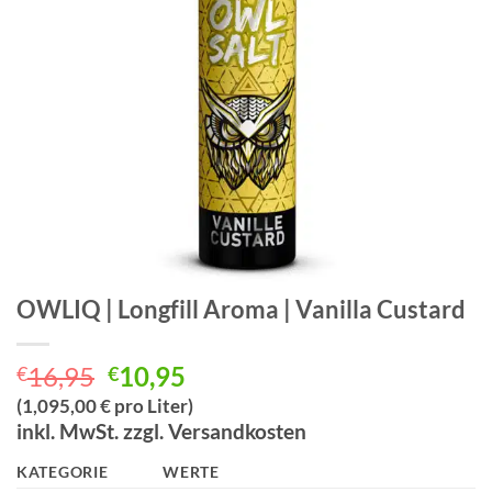
OWLIQ | Longfill Aroma | Vanilla Custard
Ursprünglicher
Aktueller
16,95
10,95
€
€
Preis
Preis
(1,095,00 € pro Liter)
war:
ist:
inkl. MwSt. zzgl. Versandkosten
€16,95
€10,95.
KATEGORIE
WERTE