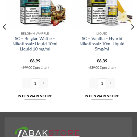
BELGIAN WAFFLE
LIQUID
SC – Belgian Waffle –
SC – Vanilla – Hybrid
Nikotinsalz Liquid 10ml
Nikotinsalz 10ml Liquid
Liquid 10 mg/ml
5mg/ml
€
6,99
€
6,39
(699,00 € pro Liter)
(639,00 € pro Liter)
z Liquid 10ml Liquid 10 mg/ml Menge
SC - Belgian Waffle - Nikotinsalz Liquid 10ml Liquid 10 mg/ml Menge
SC - Vanilla - Hybrid Nikotin
IN DEN WARENKORB
IN DEN WARENKORB