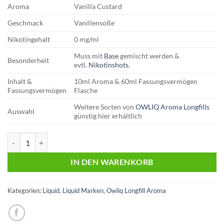
Aroma
Vanilla Custard
Geschmack
Vanillensoße
Nikotingehalt
0 mg/ml
Muss mit
Base
gemischt werden &
Besonderheit
evtl.
Nikotinshots
.
Inhalt &
10ml Aroma & 60ml Fassungsvermögen
Fassungsvermögen
Flasche
Weitere Sorten von
OWLIQ Aroma Longfills
Auswahl
günstig hier erhältlich
OWLIQ | Longfill Aroma | Vanilla Custard Menge
IN DEN WARENKORB
Kategorien:
Liquid
,
Liquid Marken
,
Owliq Longfill Aroma