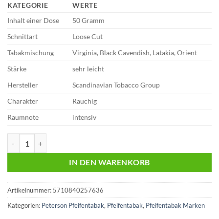
KATEGORIE
WERTE
Inhalt einer Dose
50 Gramm
Schnittart
Loose Cut
Tabakmischung
Virginia, Black Cavendish, Latakia, Orient
Stärke
sehr leicht
Hersteller
Scandinavian Tobacco Group
Charakter
Rauchig
Raumnote
intensiv
Peterson Pfeifentabak | Standard Mixture | 50g Dose | 15,30€ Menge
IN DEN WARENKORB
Artikelnummer:
5710840257636
Kategorien:
Peterson Pfeifentabak
,
Pfeifentabak
,
Pfeifentabak Marken