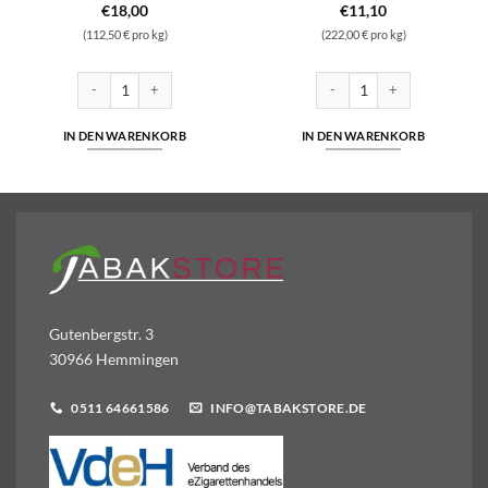
€
18,00
€
11,10
(112,50 € pro kg)
(222,00 € pro kg)
o Menge
 41,00 Euro Menge
Käpt'n Barsdorf's Bester Virginia Grau | 160g Pfeifentabak | 18,00 Eu
R and M ( Rum and Maple ) | 5
IN DEN WARENKORB
IN DEN WARENKORB
Gutenbergstr. 3
30966 Hemmingen
0511 64661586
INFO@TABAKSTORE.DE