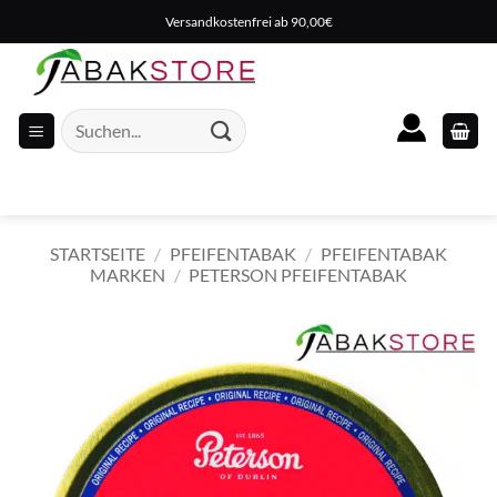
Zum
Versandkostenfrei ab 90,00€
Inhalt
springen
Suche
nach:
STARTSEITE
/
PFEIFENTABAK
/
PFEIFENTABAK
MARKEN
/
PETERSON PFEIFENTABAK