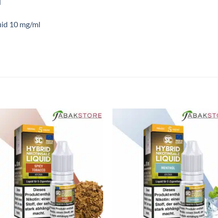
l
uid 10 mg/ml