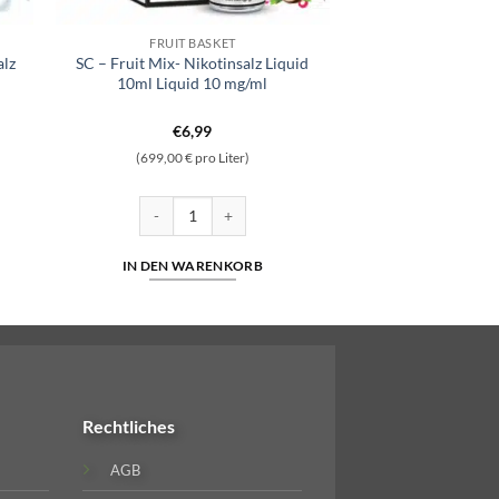
FRUIT BASKET
alz
SC – Fruit Mix- Nikotinsalz Liquid
10ml Liquid 10 mg/ml
€
6,99
(699,00 € pro Liter)
Nikotinsalz 10ml Liquid 5mg/ml Menge
SC - Fruit Mix- Nikotinsalz Liquid 10ml Liquid 10 mg/
IN DEN WARENKORB
Rechtliches
AGB