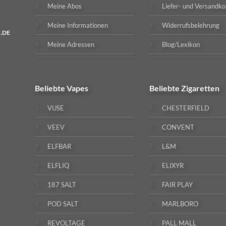
Meine Abos
Liefer- und Versandko
Meine Informationen
Widerrufsbelehrung
.DE
Meine Adressen
Blog/Lexikon
Beliebte
Vapes
Beliebte
Zigaretten
VUSE
CHESTERFIELD
VEEV
CONVENT
ELFBAR
L&M
ELFLIQ
ELIXYR
187 SALT
FAIR PLAY
POD SALT
MARLBORO
REVOLTAGE
PALL MALL