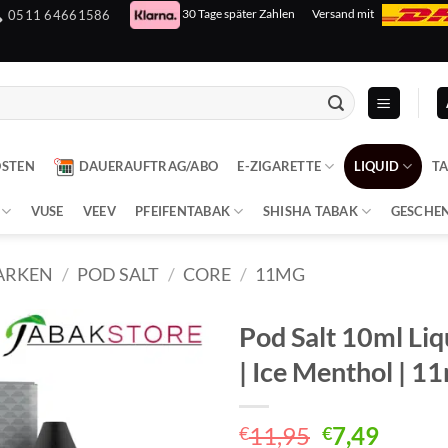
30 Tage später Zahlen
Versand mit
0511 64661586
OSTEN
DAUERAUFTRAG/ABO
E-ZIGARETTE
LIQUID
T
VUSE
VEEV
PFEIFENTABAK
SHISHA TABAK
GESCHE
ARKEN
/
POD SALT
/
CORE
/
11MG
Pod Salt 10ml Liq
| Ice Menthol | 1
Ursprüngli
Aktuel
11,95
7,49
€
€