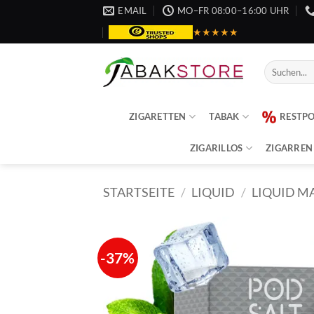
Zum
EMAIL
MO–FR 08:00–16:00 UHR
Inhalt
★★★★★
springen
Suche
nach:
ZIGARETTEN
TABAK
RESTP
ZIGARILLOS
ZIGARREN
STARTSEITE
/
LIQUID
/
LIQUID M
-37%