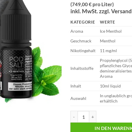
Preis
Preis
(749,00 € pro Liter)
war:
ist:
inkl. MwSt. zzgl. Versan
€11,95
€7,49.
KATEGORIE
WERTE
Aroma
Ice Menthol
Geschmack
Menthol
Nikotingehalt
11 mg/ml
Propylenglycol (
pflanzliches Glyc
Inhaltsstoffe
demineralisiertes
Aroma
Inhalt
10ml liquid
In unglaublich g
Auswahl
erhältlich
Pod Salt 10ml Liquid | Core | Ice
IN DEN WAREN