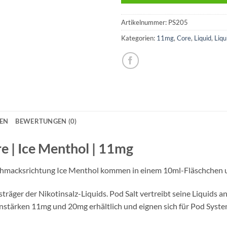
Artikelnummer:
PS205
Kategorien:
11mg
,
Core
,
Liquid
,
Liq
NEN
BEWERTUNGEN (0)
re | Ice Menthol | 11mg
eschmacksrichtung Ice Menthol kommen in einem 10ml-Fläschchen 
reisträger der Nikotinsalz-Liquids. Pod Salt vertreibt seine Liquid
tinstärken 11mg und 20mg erhältlich und eignen sich für Pod Sys