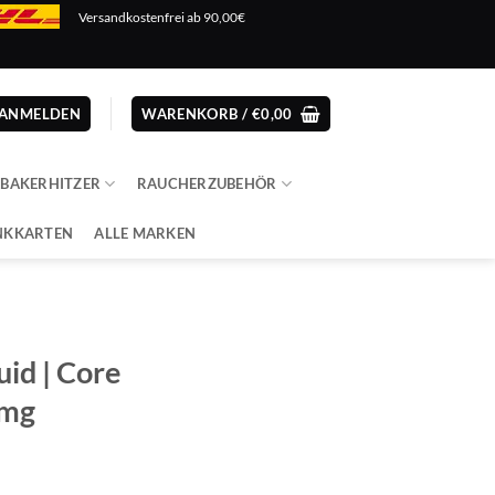
Versandkostenfrei ab 90,00€
ANMELDEN
WARENKORB /
€
0,00
ABAKERHITZER
RAUCHERZUBEHÖR
NKKARTEN
ALLE MARKEN
uid | Core
1mg
cher
ler