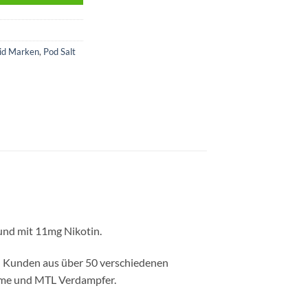
uid Marken
,
Pod Salt
und mit 11mg Nikotin.
s an Kunden aus über 50 verschiedenen
teme und MTL Verdampfer.