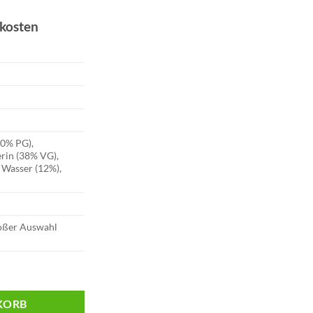
dkosten
50% PG),
erin (38% VG),
 Wasser (12%),
roßer Auswahl
 Menthol | 11mg Menge
KORB