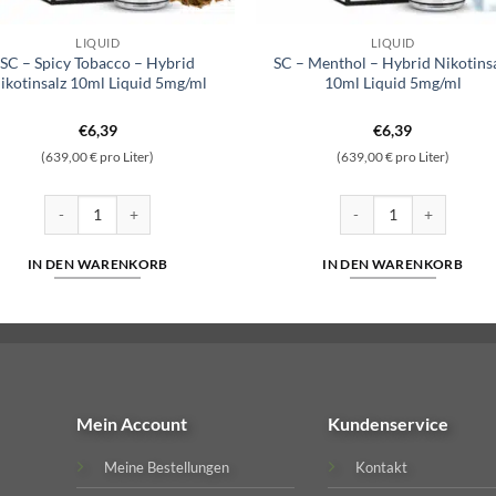
LIQUID
LIQUID
SC – Spicy Tobacco – Hybrid
SC – Menthol – Hybrid Nikotins
ikotinsalz 10ml Liquid 5mg/ml
10ml Liquid 5mg/ml
€
6,39
€
6,39
(639,00 € pro Liter)
(639,00 € pro Liter)
nsalz 10ml Liquid 5mg/ml Menge
SC - Spicy Tobacco - Hybrid Nikotinsalz 10ml Liquid 5mg/ml Menge
SC - Menthol - Hybrid 
IN DEN WARENKORB
IN DEN WARENKORB
Mein Account
Kundenservice
Meine Bestellungen
Kontakt