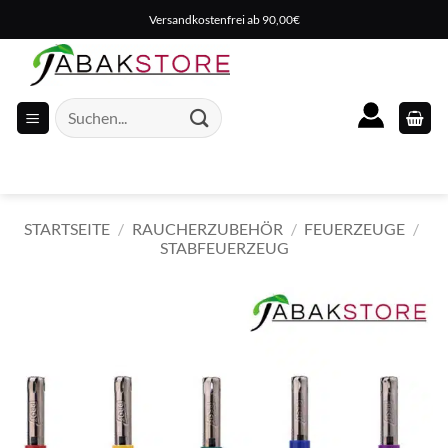
Zum
Versandkostenfrei ab 90,00€
Inhalt
springen
Suche
nach:
STARTSEITE
/
RAUCHERZUBEHÖR
/
FEUERZEUGE
/
STABFEUERZEUG