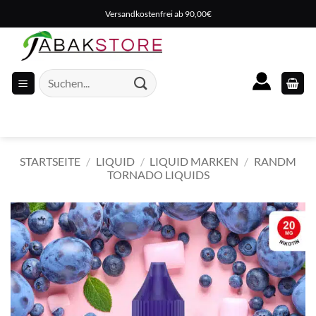
Zum
Versandkostenfrei ab 90,00€
Inhalt
springen
Suche
nach:
STARTSEITE
/
LIQUID
/
LIQUID MARKEN
/
RANDM
TORNADO LIQUIDS