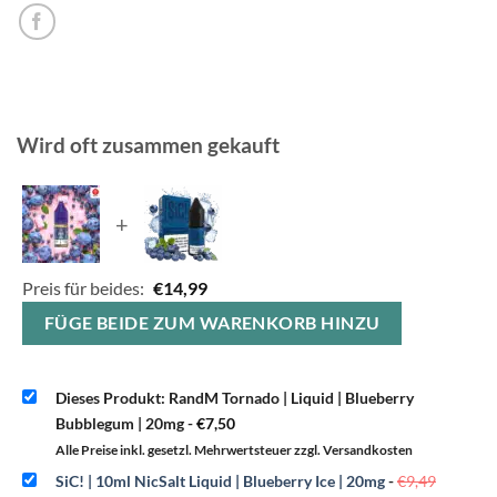
Wird oft zusammen gekauft
+
Preis für beides:
€
14,99
FÜGE BEIDE ZUM WARENKORB HINZU
Dieses Produkt: RandM Tornado | Liquid | Blueberry
Bubblegum | 20mg
-
€
7,50
Alle Preise inkl. gesetzl. Mehrwertsteuer zzgl. Versandkosten
Ursprün
SiC! | 10ml NicSalt Liquid | Blueberry Ice | 20mg
-
€
9,49
Preis