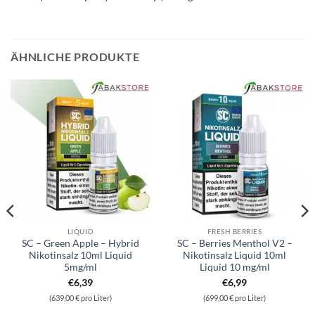
ÄHNLICHE PRODUKTE
LIQUID
FRESH BERRIES
SC – Green Apple – Hybrid
SC – Berries Menthol V2 –
Nikotinsalz 10ml Liquid
Nikotinsalz Liquid 10ml
5mg/ml
Liquid 10 mg/ml
€
6,39
€
6,99
(639,00 € pro Liter)
(699,00 € pro Liter)