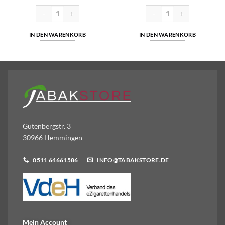
Nikotinsalz 10ml Liquid 5mg/ml Menge
SC - Green Apple - Hybrid Nikotinsalz 10ml Liquid 5mg/ml Menge
SC - Berries Menthol V2 - Nik
IN DEN WARENKORB
IN DEN WARENKORB
Gutenbergstr. 3
30966 Hemmingen
0511 64661586
INFO@TABAKSTORE.DE
Mein Account