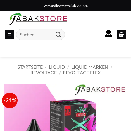
Zum
Versandkostenfrei ab 90,00€
Inhalt
springen
Suche
nach:
STARTSEITE
/
LIQUID
/
LIQUID MARKEN
/
REVOLTAGE
/
REVOLTAGE FLEX
-31%