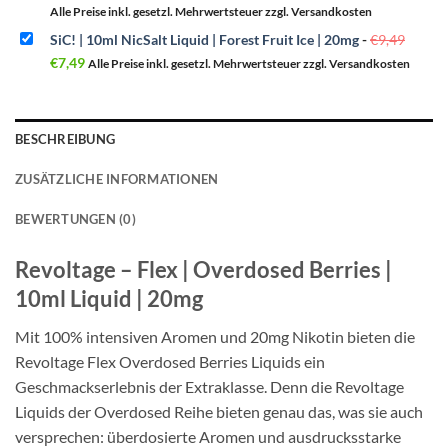
war:
ist:
Alle Preise inkl. gesetzl. Mehrwertsteuer zzgl. Versandkosten
€11,49
€7,90.
Urspr
SiC! | 10ml NicSalt Liquid | Forest Fruit Ice | 20mg
-
€
9,49
Preis
Aktueller
war:
€
7,49
Alle Preise inkl. gesetzl. Mehrwertsteuer zzgl. Versandkosten
Preis
€9,49
ist:
€7,49.
BESCHREIBUNG
ZUSÄTZLICHE INFORMATIONEN
BEWERTUNGEN (0)
Revoltage – Flex | Overdosed Berries |
10ml Liquid | 20mg
Mit 100% intensiven Aromen und 20mg Nikotin bieten die
Revoltage Flex Overdosed Berries Liquids ein
Geschmackserlebnis der Extraklasse. Denn die Revoltage
Liquids der Overdosed Reihe bieten genau das, was sie auch
versprechen: überdosierte Aromen und ausdrucksstarke