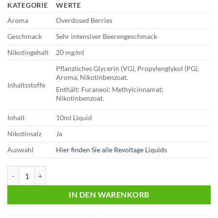
KATEGORIE
WERTE
Aroma
Overdosed Berries
Geschmack
Sehr intensiver Beerengeschmack
Nikotingehalt
20 mg/ml
Pflanzliches Glycerin (VG), Propylenglykol (PG),
Aroma, Nikotinbenzoat.
Inhaltsstoffe
Enthält: Furaneol; Methylcinnamat;
Nikotinbenzoat.
Inhalt
10ml Liquid
Nikotinsalz
Ja
Auswahl
Hier finden Sie alle Revoltage Liquids
Revoltage - Flex | Overdosed Berries | 10ml Liquid | 20mg Menge
IN DEN WARENKORB