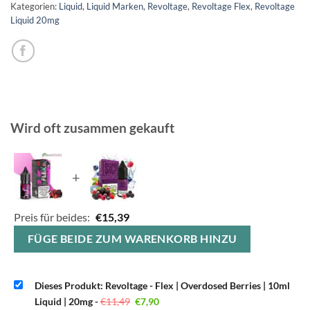
Kategorien:
Liquid
,
Liquid Marken
,
Revoltage
,
Revoltage Flex
,
Revoltage
Liquid 20mg
Wird oft zusammen gekauft
+
Preis für beides:
€
15,39
FÜGE BEIDE ZUM WARENKORB HINZU
Dieses Produkt: Revoltage - Flex | Overdosed Berries | 10ml
Ursprünglicher
Aktueller
Liquid | 20mg
-
€
11,49
€
7,90
Preis
Preis