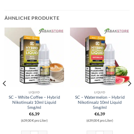
ÄHNLICHE PRODUKTE
LIQUID
LIQUID
SC – White Coffee – Hybrid
SC – Watermelon – Hybrid
Nikotinsalz 10ml Liquid
Nikotinsalz 10ml Liquid
5mg/ml
5mg/ml
€
6,39
€
6,39
(639,00 € pro Liter)
(639,00 € pro Liter)
d 10ml Liquid 10 mg/ml Menge
SC - White Coffee - Hybrid Nikotinsalz 10ml Liquid 5mg/ml Menge
SC - Watermelon - Hybrid Nik