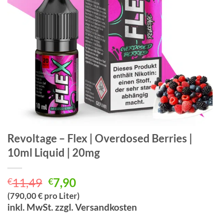
Revoltage – Flex | Overdosed Berries |
10ml Liquid | 20mg
Ursprünglicher
Aktueller
11,49
7,90
€
€
Preis
Preis
(790,00 € pro Liter)
war:
ist:
inkl. MwSt. zzgl. Versandkosten
€11,49
€7,90.