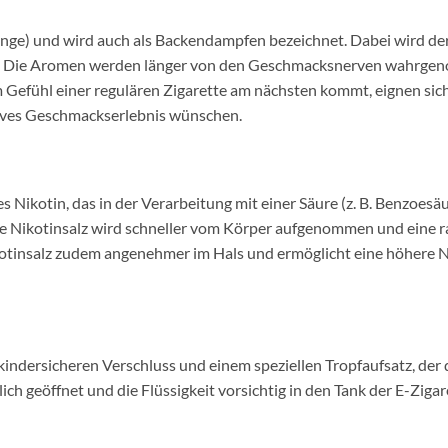
nge) und wird auch als Backendampfen bezeichnet. Dabei wird d
iert. Die Aromen werden länger von den Geschmacksnerven wahrg
m Gefühl einer regulären Zigarette am nächsten kommt, eignen si
nsives Geschmackserlebnis wünschen.
hes Nikotin, das in der Verarbeitung mit einer Säure (z. B. Benzoe
e Nikotinsalz wird schneller vom Körper aufgenommen und eine ras
kotinsalz zudem angenehmer im Hals und ermöglicht eine höhere 
ndersicheren Verschluss und einem speziellen Tropfaufsatz, der da
lich geöffnet und die Flüssigkeit vorsichtig in den Tank der E-Zigar