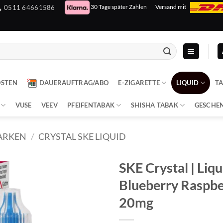
30 Tage später Zahlen
Versand mit
0511 64661586
OSTEN
DAUERAUFTRAG/ABO
E-ZIGARETTE
LIQUID
T
VUSE
VEEV
PFEIFENTABAK
SHISHA TABAK
GESCHE
ARKEN
/
CRYSTAL SKE LIQUID
SKE Crystal | Liqu
Blueberry Raspber
20mg