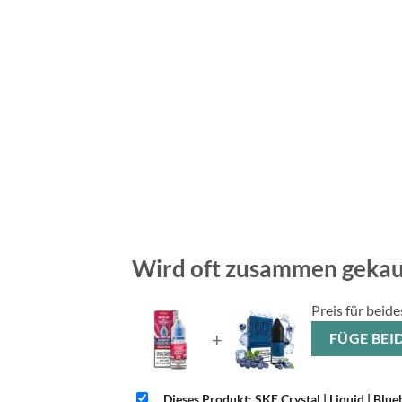
Wird oft zusammen gekau
Preis für beide
+
FÜG
Dieses Produkt: SKE Crystal | Liquid | Blu