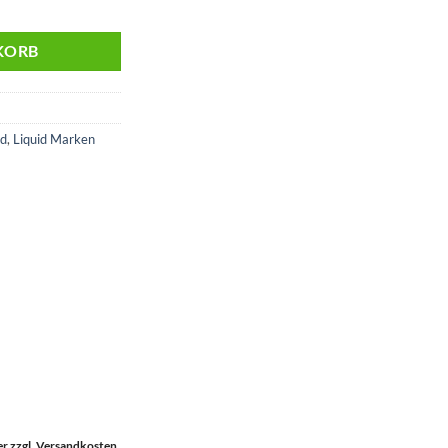
Raspberries | 20mg Menge
KORB
id
,
Liquid Marken
uer zzgl. Versandkosten