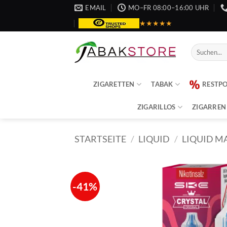
Zum
EMAIL
MO–FR 08:00–16:00 UHR
Inhalt
★★★★★
springen
Suche
nach:
ZIGARETTEN
TABAK
RESTP
ZIGARILLOS
ZIGARREN
STARTSEITE
/
LIQUID
/
LIQUID M
-41%