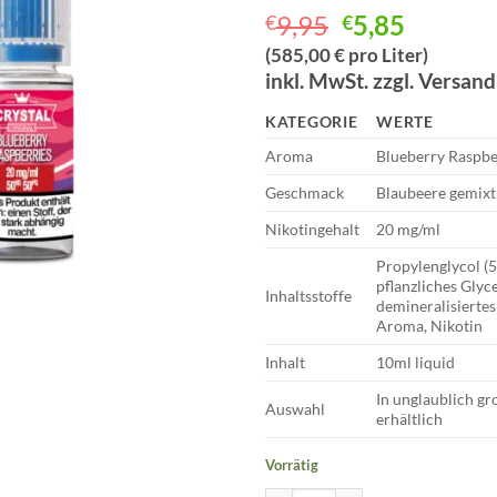
Ursprünglich
Aktuell
9,95
5,85
€
€
Preis
Preis
(585,00 € pro Liter)
war:
ist:
inkl. MwSt. zzgl. Versan
€9,95
€5,85.
KATEGORIE
WERTE
Aroma
Blueberry Raspbe
Geschmack
Blaubeere gemix
Nikotingehalt
20 mg/ml
Propylenglycol (
pflanzliches Glyc
Inhaltsstoffe
demineralisiertes
Aroma, Nikotin
Inhalt
10ml liquid
In unglaublich g
Auswahl
erhältlich
Vorrätig