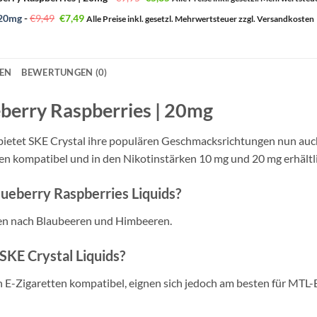
Preis
Preis
war:
ist:
Ursprünglicher
Aktueller
| 20mg
-
€
9,49
€
7,49
Alle Preise inkl. gesetzl. Mehrwertsteuer zzgl. Versandkosten
€9,95
€5,85.
Preis
Preis
war:
ist:
€9,49
€7,49.
NEN
BEWERTUNGEN (0)
ueberry Raspberries | 20mg
bietet SKE Crystal ihre populären Geschmacksrichtungen nun auch 
n kompatibel und in den Nikotinstärken 10 mg und 20 mg erhältli
ueberry Raspberries Liquids?
ken nach Blaubeeren und Himbeeren.
SKE Crystal Liquids?
ren E-Zigaretten kompatibel, eignen sich jedoch am besten für MT