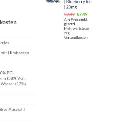
| Blueberry Ice
er
er
| 20mg
Ursprünglicher
Aktueller
€
9,49
€
7,49
Preis
Preis
Alle Preise inkl.
dkosten
gesetzl.
war:
ist:
Mehrwertsteuer
€9,49
€7,49.
zzgl.
Versandkosten
rries
t mit Himbeeren
50% PG),
erin (38% VG),
 Wasser (12%),
roßer Auswahl