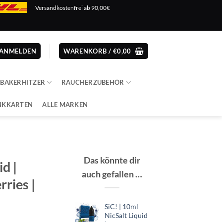
Versandkostenfrei ab 90,00€
ANMELDEN
WARENKORB /
€
0,00
ABAKERHITZER
RAUCHERZUBEHÖR
NKKARTEN
ALLE MARKEN
Das könnte dir
id |
auch gefallen …
ries |
SiC! | 10ml
NicSalt Liquid