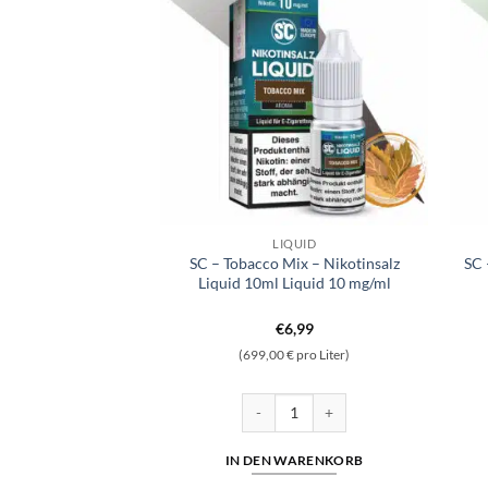
QUID
LIQUID
Hybrid Nikotinsalz
SC – Tobacco Mix – Nikotinsalz
SC 
uid 5mg/ml
Liquid 10ml Liquid 10 mg/ml
6,39
€
6,99
 pro Liter)
(699,00 € pro Liter)
uid 5mg/ml Menge
nilla - Hybrid Nikotinsalz 10ml Liquid 5mg/ml Menge
SC - Tobacco Mix - Nikotinsalz Liquid
WARENKORB
IN DEN WARENKORB