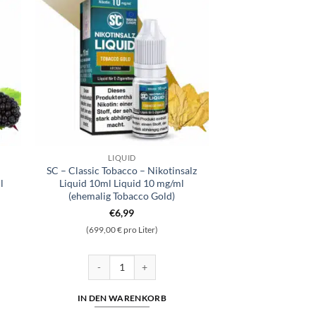
LIQUID
SC – Classic Tobacco – Nikotinsalz
l
Liquid 10ml Liquid 10 mg/ml
(ehemalig Tobacco Gold)
€
6,99
(699,00 € pro Liter)
rid Nikotinsalz 10ml Liquid 5mg/ml Menge
SC - Classic Tobacco - Nikotinsalz Liquid 10ml Liquid
IN DEN WARENKORB