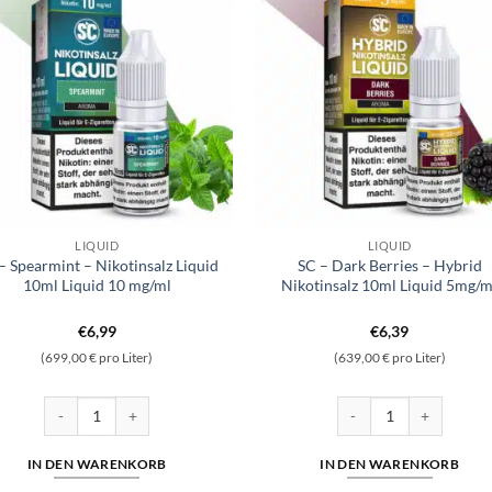
LIQUID
LIQUID
– Spearmint – Nikotinsalz Liquid
SC – Dark Berries – Hybrid
10ml Liquid 10 mg/ml
Nikotinsalz 10ml Liquid 5mg/m
€
6,99
€
6,39
(699,00 € pro Liter)
(639,00 € pro Liter)
 10ml Liquid 10 mg/ml Menge
SC - Spearmint - Nikotinsalz Liquid 10ml Liquid 10 mg/ml Menge
SC - Dark Berries - Hyb
IN DEN WARENKORB
IN DEN WARENKORB