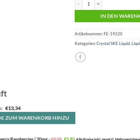
SKE Crystal | Liquid | Blueberry 
IN DEN WAREN
Artikelnummer:
FE-19220
Kategorien:
Crystal SKE Liquid
,
Liqu
ft
s:
€
13,34
E BEIDE ZUM WARENKORB HINZU
Ursprünglicher
Aktueller
eberry Raspberries | 20mg
-
€
9,95
€
5,85
Alle Preise inkl. gesetzl. Mehrwertste