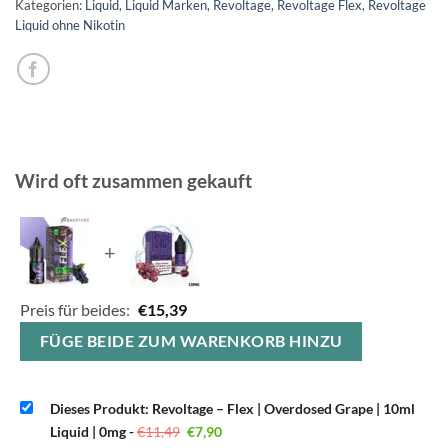
Kategorien:
Liquid
,
Liquid Marken
,
Revoltage
,
Revoltage Flex
,
Revoltage
Liquid ohne Nikotin
Wird oft zusammen gekauft
+
Preis für beides:
€
15,39
FÜGE BEIDE ZUM WARENKORB HINZU
Dieses Produkt: Revoltage – Flex | Overdosed Grape | 10ml
Ursprünglicher
Aktueller
Liquid | 0mg
-
€
11,49
€
7,90
Preis
Preis