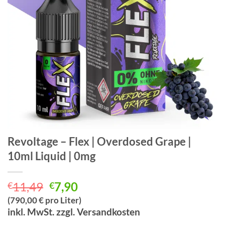
Revoltage – Flex | Overdosed Grape |
10ml Liquid | 0mg
Ursprünglicher
Aktueller
11,49
7,90
€
€
Preis
Preis
(790,00 € pro Liter)
war:
ist:
inkl. MwSt. zzgl. Versandkosten
€11,49
€7,90.