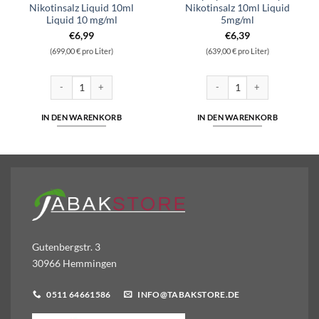
Nikotinsalz Liquid 10ml
Nikotinsalz 10ml Liquid
Liquid 10 mg/ml
5mg/ml
€
6,99
€
6,39
(699,00 € pro Liter)
(639,00 € pro Liter)
d 10ml Liquid 10 mg/ml Menge
SC - Lemon Tart - Nikotinsalz Liquid 10ml Liquid 10 mg/ml Menge
SC - Spicy Tobacco - Hybrid N
IN DEN WARENKORB
IN DEN WARENKORB
Gutenbergstr. 3
30966 Hemmingen
0511 64661586
INFO@TABAKSTORE.DE