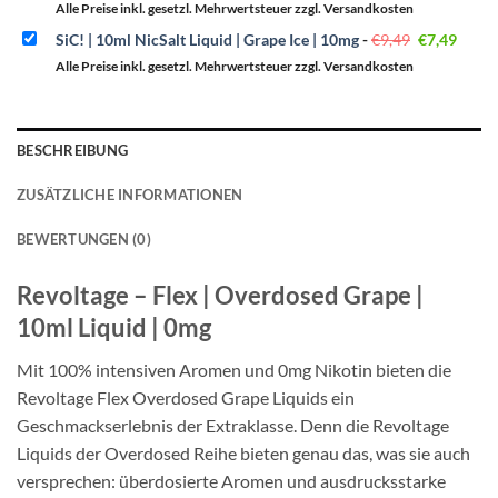
war:
ist:
Alle Preise inkl. gesetzl. Mehrwertsteuer zzgl. Versandkosten
€11,49
€7,90.
Ursprüngli
Aktue
SiC! | 10ml NicSalt Liquid | Grape Ice | 10mg
-
€
9,49
€
7,49
Preis
Preis
war:
ist:
Alle Preise inkl. gesetzl. Mehrwertsteuer zzgl. Versandkosten
€9,49
€7,49
BESCHREIBUNG
ZUSÄTZLICHE INFORMATIONEN
BEWERTUNGEN (0)
Revoltage – Flex | Overdosed Grape |
10ml Liquid | 0mg
Mit 100% intensiven Aromen und 0mg Nikotin bieten die
Revoltage Flex Overdosed Grape Liquids ein
Geschmackserlebnis der Extraklasse. Denn die Revoltage
Liquids der Overdosed Reihe bieten genau das, was sie auch
versprechen: überdosierte Aromen und ausdrucksstarke