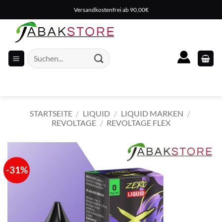
Zum
Versandkostenfrei ab 90,00€
Inhalt
springen
Suche
nach:
STARTSEITE
/
LIQUID
/
LIQUID MARKEN
/
REVOLTAGE
/
REVOLTAGE FLEX
-31%