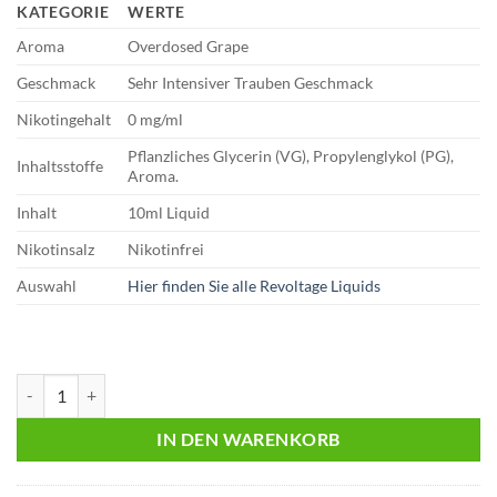
KATEGORIE
WERTE
Aroma
Overdosed Grape
Geschmack
Sehr Intensiver Trauben Geschmack
Nikotingehalt
0 mg/ml
Pflanzliches Glycerin (VG), Propylenglykol (PG),
Inhaltsstoffe
Aroma.
Inhalt
10ml Liquid
Nikotinsalz
Nikotinfrei
Auswahl
Hier finden Sie alle Revoltage Liquids
Revoltage – Flex | Overdosed Grape | 10ml Liquid | 0mg Menge
IN DEN WARENKORB