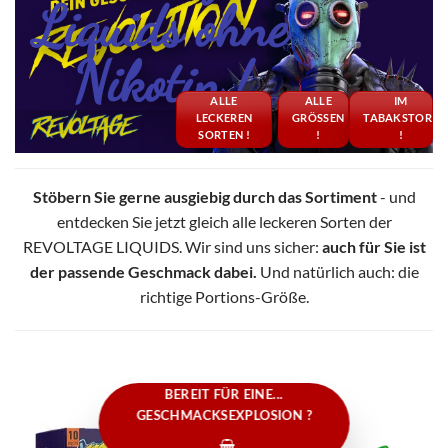
Liquids ohne
Nikotin !
ALLE
ALLE
IM
LECKEREN
GRÖSSEN !
TABAKSTORE
SORTEN !
!
Stöbern Sie gerne ausgiebig durch das Sortiment
- und
entdecken Sie jetzt gleich alle leckeren Sorten der
REVOLTAGE LIQUIDS. Wir sind uns sicher:
auch für Sie ist
der passende Geschmack dabei.
Und natürlich auch: die
richtige Portions-Größe.
BEREIT FÜR EINE...
GESCHMACKSEXPLOSION ?