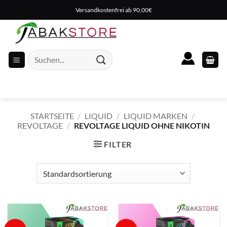
Zum
Versandkostenfrei ab 90,00€
Inhalt
springen
Suche
nach:
STARTSEITE
/
LIQUID
/
LIQUID MARKEN
/
REVOLTAGE
/
REVOLTAGE LIQUID OHNE NIKOTIN
FILTER