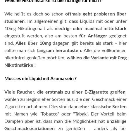
Welche Nikotinstärke ist die richtige für mich ?
Wie heißt es doch so schön
oftmals geht probieren über
studieren
. Im allgemeinen gilt, dass Liquids mit oder unter
10mg Nikotingehalt
als niedrig- oder maximal mittelstark
eingestuft werden, also am besten
für Anfänger
geeignet
sind.
Alles über 10mg
dagegen gilt bereits als stark - hier
sollte man sich
langsam herantasten
. Alle, die vollkommen
nikotinfrei genießen möchten;
wählen die Variante mit 0mg
Nikotinstärke
!
Muss es ein Liquid mit Aroma sein ?
Viele Raucher, die erstmals zu einer E-Zigarette greifen
;
wählen zu Beginn eher Sorten aus, die den Geschmack einer
Zigarette nachahmen. Dies sind dann
eher klassische Sorten
mit Namen wie "Tobacco" oder "Tabak". Der Vorteil beim
Dampfen aber ist, dass man die Möglichkeit hat
unzählige
Geschmacksvariationen
zu genießen - anders als bei