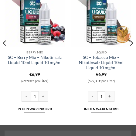
BERRY MIX
LIQUID
SC – Berry Mix – Nikotinsalz
SC – Tobacco Mix –
Liquid 10ml Liquid 10 mg/ml
Nikotinsalz Liquid 10ml
Liquid 10 mg/ml
€
6,99
€
6,99
(699,00 € pro Liter)
(699,00 € pro Liter)
nsalz Liquid 10ml Liquid 10 mg/ml Menge
SC - Berry Mix - Nikotinsalz Liquid 10ml Liquid 10 mg/ml Menge
SC - Tobacco Mix - Nikotinsal
IN DEN WARENKORB
IN DEN WARENKORB