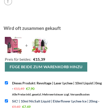
Wird oft zusammen gekauft
+
Preis für beides:
€
15,39
FÜGE BEIDE ZUM WARENKORB HINZU
Dieses Produkt: Revoltage | Laser Lychee | 10ml Liquid | 0mg
Ursprünglicher
Aktueller
-
€
11,49
€
7,90
Preis
Preis
war:
ist:
Alle Preise inkl. gesetzl. Mehrwertsteuer zzgl. Versandkosten
€11,49
€7,90.
SiC! | 10ml NicSalt Liquid | Elderflower Lychee Ice | 20mg
-
Ursprünglicher
Aktueller
€
9,49
€
7,49