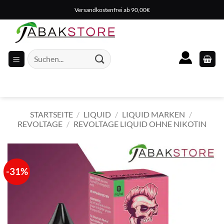
Zum
Versandkostenfrei ab 90,00€
Inhalt
springen
Suche
nach:
STARTSEITE
/
LIQUID
/
LIQUID MARKEN
/
REVOLTAGE
/
REVOLTAGE LIQUID OHNE NIKOTIN
-31%