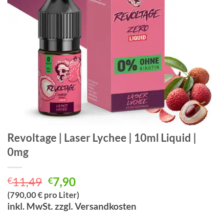
Revoltage | Laser Lychee | 10ml Liquid |
0mg
Ursprünglicher
Aktueller
11,49
7,90
€
€
Preis
Preis
(790,00 € pro Liter)
war:
ist:
inkl. MwSt. zzgl. Versandkosten
€11,49
€7,90.