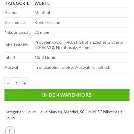
KATEGORIE
WERTE
Aroma
Menthol
Geschmack
Kühle Frische
Nikotingehalt
20 mg/ml
Propylenglycol (>40% PG), pflanzliches Glycerin
Inhaltsstoffe
(>30% VG), Nikotinsalz, Aroma
Inhalt
10ml Liquid
Auswahl
In unglaublich großer Auswahl erhältlich
SC - Menthol - Nikotinsalz Liquid 10ml Liquid 20 mg/ml Menge
IN DEN WARENKORB
Kategorien:
Liquid
,
Liquid Marken
,
Menthol
,
SC Liquid
,
SC Nikotinsalz
Liquid