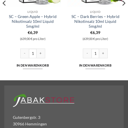
LIQUID
LIQUID
SC – Green Apple – Hybrid
SC – Dark Berries – Hybrid
Nikotinsalz 10ml Liquid
Nikotinsalz 10ml Liquid
5mg/ml
5mg/ml
€
6,39
€
6,39
(639,00 € pro Liter)
(639,00 € pro Liter)
otinsalz 10ml Liquid 5mg/ml Menge
SC - Green Apple - Hybrid Nikotinsalz 10ml Liquid 5mg/ml Menge
SC - Dark Berries - Hybrid Ni
IN DEN WARENKORB
IN DEN WARENKORB
Gutenbergstr. 3
30966 Hemmingen