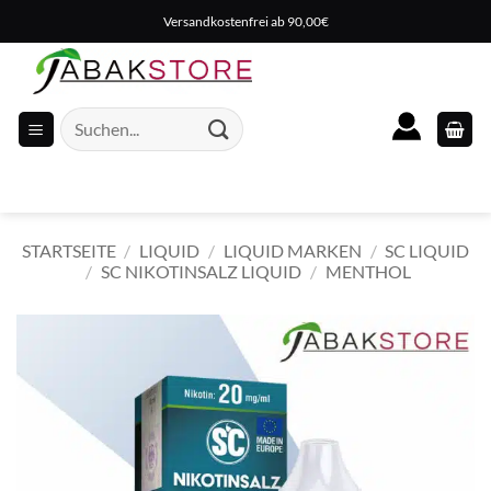
Zum
Versandkostenfrei ab 90,00€
Inhalt
springen
Suche
nach:
STARTSEITE
/
LIQUID
/
LIQUID MARKEN
/
SC LIQUID
/
SC NIKOTINSALZ LIQUID
/
MENTHOL