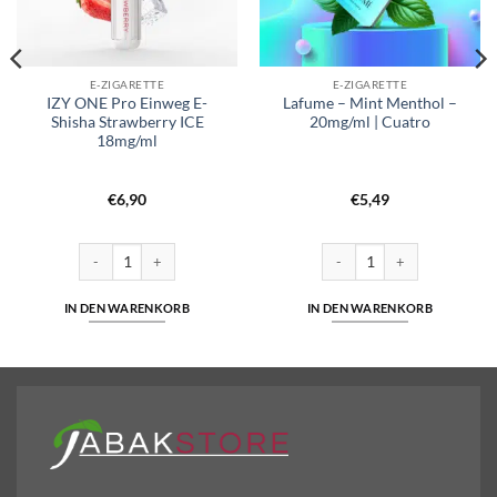
E-ZIGARETTE
E-ZIGARETTE
IZY ONE Pro Einweg E-
Lafume – Mint Menthol –
Shisha Strawberry ICE
20mg/ml | Cuatro
18mg/ml
€
6,90
€
5,49
ette Grape ohne Nikotin Menge
IZY ONE Pro Einweg E-Shisha Strawberry ICE 18mg/ml Menge
Lafume – Mint Menthol – 20m
IN DEN WARENKORB
IN DEN WARENKORB