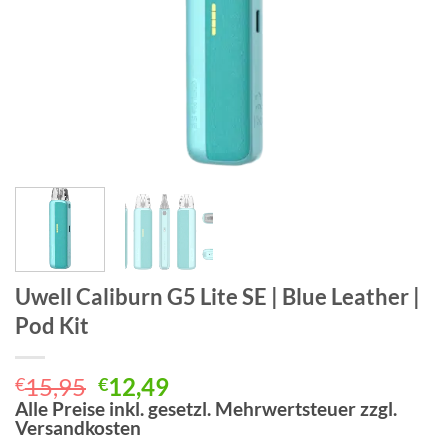
Uwell Caliburn G5 Lite SE | Blue Leather |
Pod Kit
Ursprünglicher
Aktueller
15,95
12,49
€
€
Preis
Preis
Alle Preise inkl. gesetzl. Mehrwertsteuer zzgl.
Versandkosten
war:
ist: