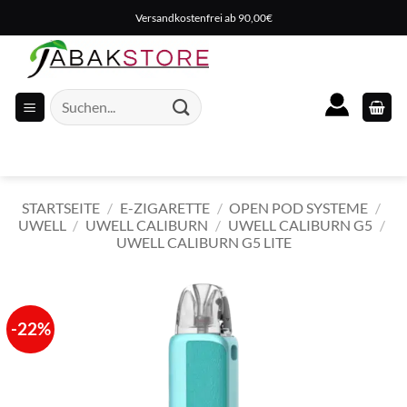
Zum
Versandkostenfrei ab 90,00€
Inhalt
springen
Suche
nach:
STARTSEITE
/
E-ZIGARETTE
/
OPEN POD SYSTEME
/
UWELL
/
UWELL CALIBURN
/
UWELL CALIBURN G5
/
UWELL CALIBURN G5 LITE
-22%