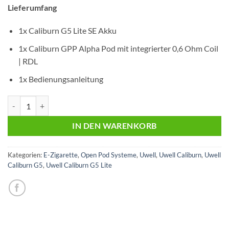
€15,95
€12,49.
Lieferumfang
1x Caliburn G5 Lite SE Akku
1x Caliburn GPP Alpha Pod mit integrierter 0,6 Ohm Coil
| RDL
1x Bedienungsanleitung
Uwell Caliburn G5 Lite SE | Blue Leather | Pod Kit Menge
IN DEN WARENKORB
Kategorien:
E-Zigarette
,
Open Pod Systeme
,
Uwell
,
Uwell Caliburn
,
Uwell
Caliburn G5
,
Uwell Caliburn G5 Lite