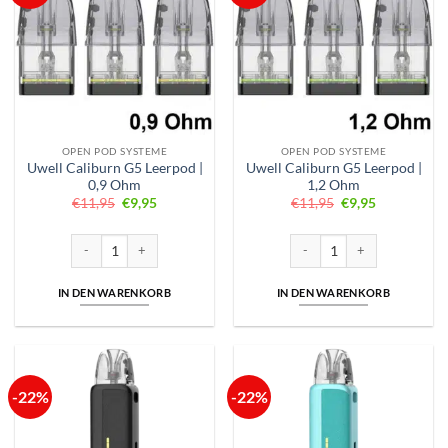
OPEN POD SYSTEME
OPEN POD SYSTEME
Uwell Caliburn G5 Leerpod |
Uwell Caliburn G5 Leerpod |
0,9 Ohm
1,2 Ohm
Ursprünglicher
Aktueller
Ursprünglicher
Aktueller
€
11,95
€
9,95
€
11,95
€
9,95
Preis
Preis
Preis
Preis
war:
ist:
war:
ist:
€11,95
€9,95.
€11,95
€9,95.
Uwell Caliburn G5 Leerpod | 0,9 Ohm Menge
Uwell Caliburn G5 Leerpod |
IN DEN WARENKORB
IN DEN WARENKORB
-22%
-22%