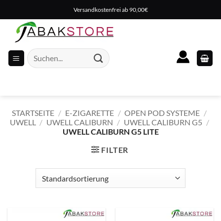
Zum
Versandkostenfrei ab 90,00€
Inhalt
springen
Suche
nach:
STARTSEITE
/
E-ZIGARETTE
/
OPEN POD SYSTEME
/
UWELL
/
UWELL CALIBURN
/
UWELL CALIBURN G5
/
UWELL CALIBURN G5 LITE
FILTER