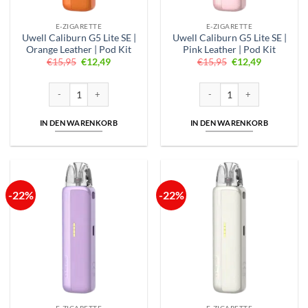
E-ZIGARETTE
E-ZIGARETTE
Uwell Caliburn G5 Lite SE |
Uwell Caliburn G5 Lite SE |
Orange Leather | Pod Kit
Pink Leather | Pod Kit
Ursprünglicher
Aktueller
Ursprünglicher
Aktueller
€
15,95
€
12,49
€
15,95
€
12,49
Preis
Preis
Preis
Preis
war:
ist:
war:
ist:
€15,95
€12,49.
€15,95
€12,49.
Uwell Caliburn G5 Lite SE | Orange Leather | Pod Kit Menge
Uwell Caliburn G5 Lite SE | Pi
IN DEN WARENKORB
IN DEN WARENKORB
-22%
-22%
E-ZIGARETTE
E-ZIGARETTE