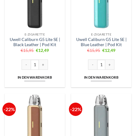
E-ZIGARETTE
E-ZIGARETTE
Uwell Caliburn G5 Lite SE |
Uwell Caliburn G5 Lite SE |
Black Leather | Pod Kit
Blue Leather | Pod Kit
Ursprünglicher
Aktueller
Ursprünglicher
Aktueller
€
15,95
€
12,49
€
15,95
€
12,49
Preis
Preis
Preis
Preis
war:
ist:
war:
ist:
€15,95
€12,49.
€15,95
€12,49.
Uwell Caliburn G5 Lite SE | Black Leather | Pod Kit Menge
Uwell Caliburn G5 Lite SE | Bl
IN DEN WARENKORB
IN DEN WARENKORB
-22%
-22%