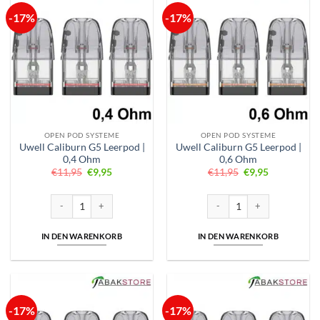
-17%
-17%
OPEN POD SYSTEME
OPEN POD SYSTEME
Uwell Caliburn G5 Leerpod |
Uwell Caliburn G5 Leerpod |
0,4 Ohm
0,6 Ohm
Ursprünglicher
Aktueller
Ursprünglicher
Aktueller
€
11,95
€
9,95
€
11,95
€
9,95
Preis
Preis
Preis
Preis
war:
ist:
war:
ist:
€11,95
€9,95.
€11,95
€9,95.
Uwell Caliburn G5 Leerpod | 0,4 Ohm Menge
Uwell Caliburn G5 Leerpod |
IN DEN WARENKORB
IN DEN WARENKORB
-17%
-17%