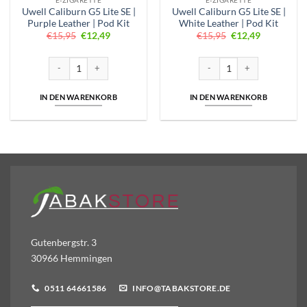
Uwell Caliburn G5 Lite SE |
Uwell Caliburn G5 Lite SE |
Purple Leather | Pod Kit
White Leather | Pod Kit
Ursprünglicher
Aktueller
Ursprünglicher
Aktueller
€
15,95
€
12,49
€
15,95
€
12,49
Preis
Preis
Preis
Preis
war:
ist:
war:
ist:
€15,95
€12,49.
€15,95
€12,49.
Uwell Caliburn G5 Lite SE | Purple Leather | Pod Kit Menge
Uwell Caliburn G5 Lite SE | W
IN DEN WARENKORB
IN DEN WARENKORB
Gutenbergstr. 3
30966 Hemmingen
0511 64661586
INFO@TABAKSTORE.DE