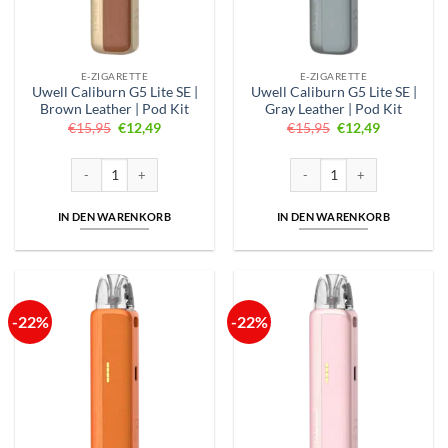
E-ZIGARETTE
E-ZIGARETTE
Uwell Caliburn G5 Lite SE |
Uwell Caliburn G5 Lite SE |
Brown Leather | Pod Kit
Gray Leather | Pod Kit
Ursprünglicher
Aktueller
Ursprünglicher
Aktueller
€
15,95
€
12,49
€
15,95
€
12,49
Preis
Preis
Preis
Preis
war:
ist:
war:
ist:
€15,95
€12,49.
€15,95
€12,49.
Uwell Caliburn G5 Lite SE | Brown Leather | Pod Kit Menge
Uwell Caliburn G5 Lite SE | Gr
IN DEN WARENKORB
IN DEN WARENKORB
-22%
-22%