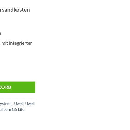
ersandkosten
49.
u
mit integrierter
Leather | Pod Kit Menge
KORB
Systeme
,
Uwell
,
Uwell
aliburn G5 Lite