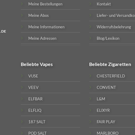
Meine Bestellungen
Kontakt
Meine Abos
Liefer- und Versandko
Meine Informationen
Widerrufsbelehrung
.DE
Meine Adressen
Blog/Lexikon
Beliebte
Vapes
Beliebte
Zigaretten
VUSE
CHESTERFIELD
VEEV
CONVENT
ELFBAR
L&M
ELFLIQ
ELIXYR
187 SALT
FAIR PLAY
POD SALT
MARLBORO