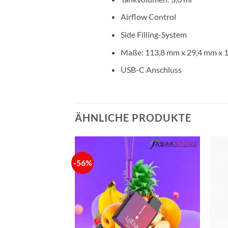
Airflow Control
Side Filling-System
Maße: 113,8 mm x 29,4 mm x 
USB-C Anschluss
ÄHNLICHE PRODUKTE
-56%
VORRÄTIG