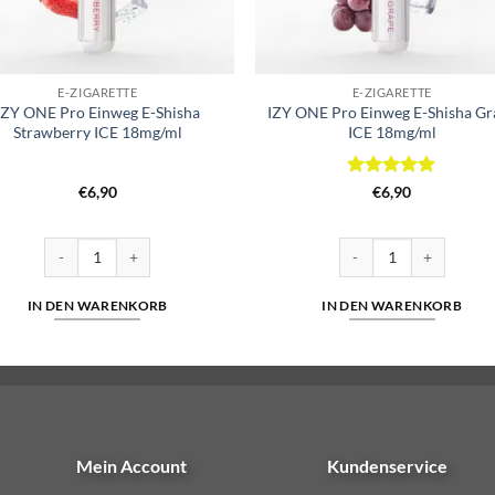
E-ZIGARETTE
E-ZIGARETTE
IZY ONE Pro Einweg E-Shisha
IZY ONE Pro Einweg E-Shisha Gr
Strawberry ICE 18mg/ml
ICE 18mg/ml
Bewertet
€
6,90
€
6,90
mit
5
von
5
Cuatro Menge
IZY ONE Pro Einweg E-Shisha Strawberry ICE 18mg/ml Menge
IZY ONE Pro Einweg E-
IN DEN WARENKORB
IN DEN WARENKORB
Mein Account
Kundenservice