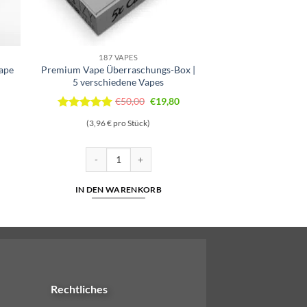
187 VAPES
ape
Premium Vape Überraschungs-Box |
5 verschiedene Vapes
Ursprünglicher
Aktueller
€
50,00
€
19,80
Preis
Preis
Bewertet
(3,96 € pro Stück)
mit
5
von
war:
ist:
5
€50,00
€19,80.
Shisha Grape ICE 18mg/ml Menge
Premium Vape Überraschungs-Box | 5 verschiedene Va
IN DEN WARENKORB
Rechtliches