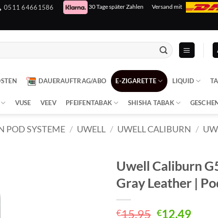
30 Tage später Zahlen
Versand mit
0511 64661586
OSTEN
DAUERAUFTRAG/ABO
E-ZIGARETTE
LIQUID
T
VUSE
VEEV
PFEIFENTABAK
SHISHA TABAK
GESCHE
N POD SYSTEME
/
UWELL
/
UWELL CALIBURN
/
UW
Uwell Caliburn G5
Gray Leather | Po
Ursprüngli
Aktu
15,95
12,49
€
€