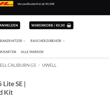
Versandkostenfrei ab 90,00€
ANMELDEN
WARENKORB /
€
0,00
ABAKERHITZER
RAUCHERZUBEHÖR
NKKARTEN
ALLE MARKEN
ELL CALIBURN G5
/
UWELL
 Lite SE |
d Kit
cher
eller