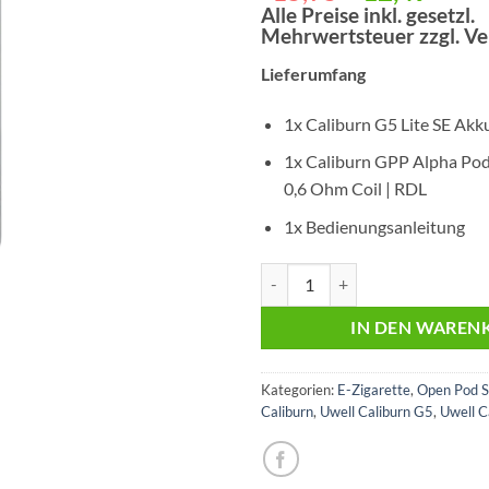
Preis
Preis
Alle Preise inkl. gesetzl.
Mehrwertsteuer zzgl. V
war:
ist:
€15,95
€12,
Lieferumfang
1x Caliburn G5 Lite SE Akk
1x Caliburn GPP Alpha Pod 
0,6 Ohm Coil | RDL
1x Bedienungsanleitung
Uwell Caliburn G5 Lite SE | Gray 
IN DEN WAREN
Kategorien:
E-Zigarette
,
Open Pod 
Caliburn
,
Uwell Caliburn G5
,
Uwell C