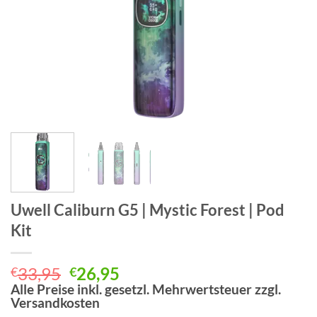
Uwell Caliburn G5 | Mystic Forest | Pod
Kit
Ursprünglicher
Aktueller
33,95
26,95
€
€
Preis
Preis
Alle Preise inkl. gesetzl. Mehrwertsteuer zzgl.
Versandkosten
war:
ist: