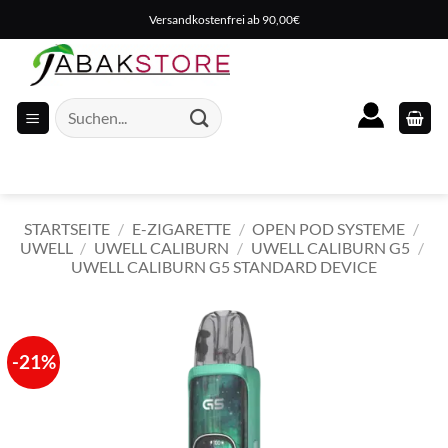
Zum
Versandkostenfrei ab 90,00€
Inhalt
springen
Suche
nach:
STARTSEITE
/
E-ZIGARETTE
/
OPEN POD SYSTEME
/
UWELL
/
UWELL CALIBURN
/
UWELL CALIBURN G5
/
UWELL CALIBURN G5 STANDARD DEVICE
-21%