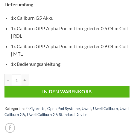
€33,95
€26,95.
Lieferumfang
1x Caliburn G5 Akku
1x Caliburn GPP Alpha Pod mit integrierter 0,6 Ohm Coil
| RDL
1x Caliburn GPP Alpha Pod mit integrierter 0,9 Ohm Coil
| MTL
1x Bedienungsanleitung
Uwell Caliburn G5 | Mystic Forest | Pod Kit Menge
IN DEN WARENKORB
Kategorien:
E-Zigarette
,
Open Pod Systeme
,
Uwell
,
Uwell Caliburn
,
Uwell
Caliburn G5
,
Uwell Caliburn G5 Standard Device