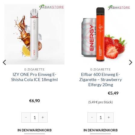
E-ZIGARETTE
E-ZIGARETTE
IZY ONE Pro Einweg E-
Elfbar 600 Einweg E-
Shisha Cola ICE 18mg/ml
Zigarette – Strawberry
Elfergy 20mg
€
5,49
€
6,90
(5,49 € pro Stück)
ha Blueberry Ice 18mg/ml Menge
IZY ONE Pro Einweg E-Shisha Cola ICE 18mg/ml Menge
Elfbar 600 Einweg E-Zigarette
IN DEN WARENKORB
IN DEN WARENKORB