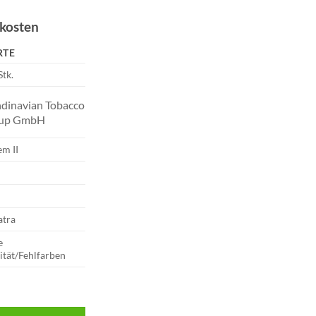
dkosten
RTE
Stk.
ndinavian Tobacco
up GmbH
em II
tra
e
ität/Fehlfarben
 | Import 200 Menge