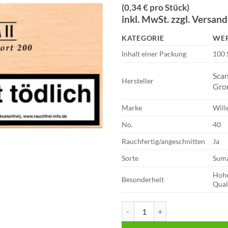
(0,34 € pro Stück)
inkl. MwSt. zzgl. Versan
KATEGORIE
WE
Inhalt einer Packung
100 
Sca
Hersteller
Gro
Marke
Will
No.
40
Rauchfertig/angeschnitten
Ja
Sorte
Suma
Hoh
Besonderheit
Qual
Willem II Zigarillos | Fehlfarben