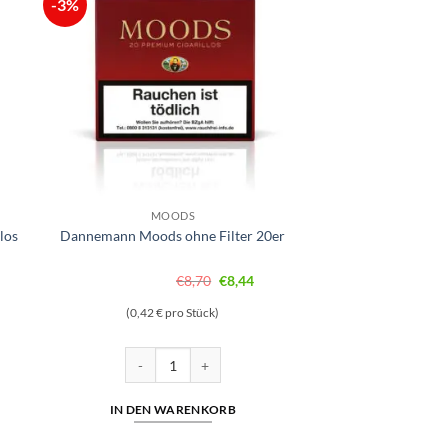
-3%
MOODS
los
Dannemann Moods ohne Filter 20er
glicher
tueller
Ursprünglicher
Aktueller
€
8,70
€
8,44
eis
Preis
Preis
(0,42 € pro Stück)
t:
war:
ist:
,62.
€8,70
€8,44.
17 Zigarillos Menge
Dannemann Moods ohne Filter 20er Menge
IN DEN WARENKORB