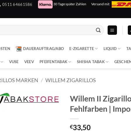
30 Tage später Zahlen
Versand mit
0511 64661586
OSTEN
DAUERAUFTRAG/ABO
E-ZIGARETTE
LIQUID
T
VUSE
VEEV
PFEIFENTABAK
SHISHA TABAK
GESCHE
RILLOS MARKEN
/
WILLEM ZIGARILLOS
Willem II Zigarillo
Fehlfarben | Impo
33,50
€