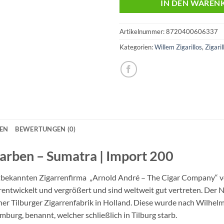
IN DEN WAREN
Artikelnummer:
8720400606337
Kategorien:
Willem Zigarillos
,
Zigaril
NEN
BEWERTUNGEN (0)
lfarben – Sumatra | Import 200
eltbekannten Zigarrenfirma „Arnold André – The Cigar Company“
erentwickelt und vergrößert und sind weltweit gut vertreten. Der
er Tilburger Zigarrenfabrik in Holland. Diese wurde nach Wilhel
rg, benannt, welcher schließlich in Tilburg starb.