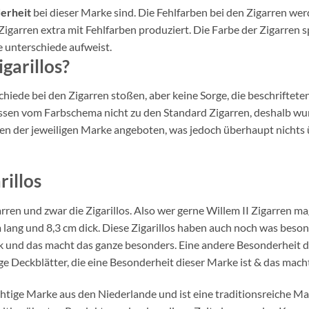
erheit
bei dieser Marke sind. Die Fehlfarben bei den Zigarren w
igarren extra mit Fehlfarben produziert. Die Farbe der Zigarren spi
 unterschiede aufweist.
garillos?
iede bei den Zigarren stoßen, aber keine Sorge, die beschrifteten
ssen vom Farbschema nicht zu den Standard Zigarren, deshalb wur
rren der jeweiligen Marke angeboten, was jedoch überhaupt nicht
rillos
arren und zwar die Zigarillos. Also wer gerne Willem II Zigarren mag
 cm lang und 8,3 cm dick. Diese Zigarillos haben auch noch was beso
k und das macht das ganze besonders. Eine andere Besonderheit der 
ige Deckblätter, die eine Besonderheit dieser Marke ist & das macht
ichtige Marke aus den Niederlande und ist eine traditionsreiche M