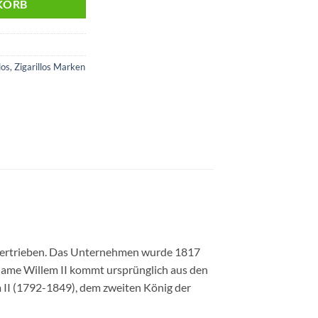
KORB
los
,
Zigarillos Marken
 vertrieben. Das Unternehmen wurde 1817
 Name Willem II kommt ursprünglich aus den
m II (1792-1849), dem zweiten König der