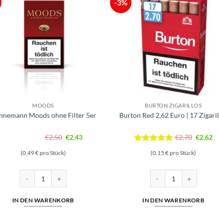
-3%
MOODS
BURTON ZIGARILLOS
nnemann Moods ohne Filter 5er
Burton Red 2,62 Euro | 17 Zigaril
Ursprünglicher
Aktueller
Ursprün
Ak
€
2,50
€
2,43
€
2,70
€
2,62
Preis
Preis
Preis
Pr
Bewertet
(0,49 € pro Stück)
(0,15 € pro Stück)
war:
ist:
mit
5
von
war:
is
5
€2,50
€2,43.
€2,70
€2
enge
Dannemann Moods ohne Filter 5er Menge
Burton Red 2,62 Euro | 
IN DEN WARENKORB
IN DEN WARENKORB