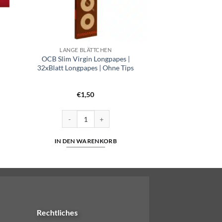
LANGE BLÄTTCHEN
OCB Slim Virgin Longpapes |
32xBlatt Longpapes | Ohne Tips
€
1,50
 250er Menge
OCB Slim Virgin Longpapes | 32xBlatt Longpapes | Oh
IN DEN WARENKORB
Rechtliches