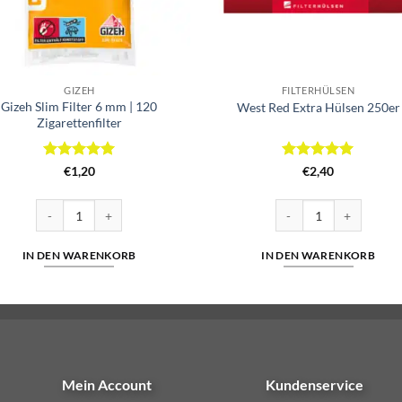
GIZEH
FILTERHÜLSEN
Gizeh Slim Filter 6 mm | 120
West Red Extra Hülsen 250er
Zigarettenfilter
Bewertet
Bewertet
€
1,20
€
2,40
mit
5
von
mit
5
von
5
5
Gizeh Slim Filter 6 mm | 120 Zigarettenfilter Menge
West Red Extra Hülsen
IN DEN WARENKORB
IN DEN WARENKORB
Mein Account
Kundenservice