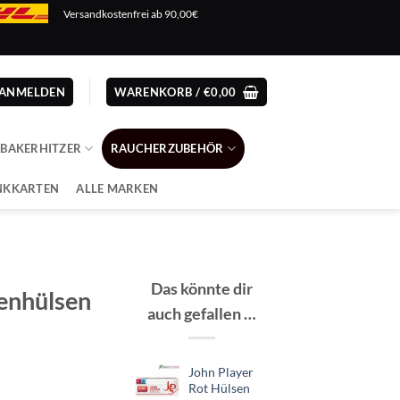
Versandkostenfrei ab 90,00€
ANMELDEN
WARENKORB /
€
0,00
ABAKERHITZER
RAUCHERZUBEHÖR
NKKARTEN
ALLE MARKEN
Das könnte dir
enhülsen
auch gefallen …
John Player
er
er
Rot Hülsen