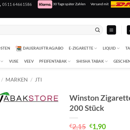
30 Tage später Zahlen
Versand mit
0511 64661586
OSTEN
DAUERAUFTRAG/ABO
E-ZIGARETTE
LIQUID
T
VUSE
VEEV
PFEIFENTABAK
SHISHA TABAK
GESCHE
/
MARKEN
/
JTI
Winston Zigarett
200 Stück
Ursprünglich
Aktuell
2,15
1,90
€
€