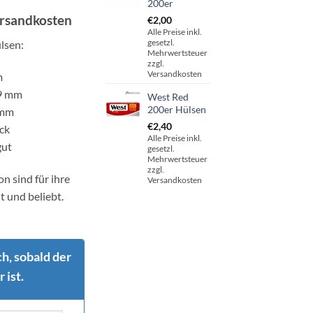
200er
ersandkosten
€
2,00
Alle Preise inkl.
gesetzl.
lsen:
Mehrwertsteuer
zzgl.
Versandkosten
m
69 mm
West Red
200er Hülsen
 mm
€
2,40
ück
Alle Preise inkl.
gut
gesetzl.
Mehrwertsteuer
zzgl.
n sind für ihre
Versandkosten
t und beliebt.
h, sobald der
 ist.