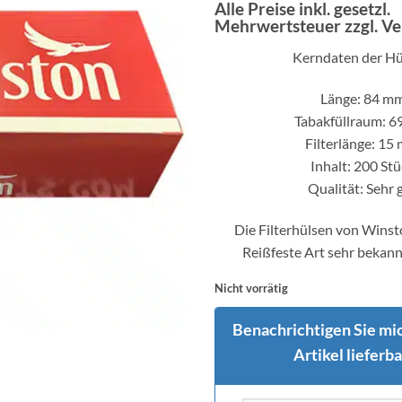
Preis
Preis
Alle Preise inkl. gesetzl.
Mehrwertsteuer zzgl. V
war:
ist:
€2,15
€1,90.
Kerndaten der Hü
Länge: 84 m
Tabakfüllraum: 
Filterlänge: 15
Inhalt: 200 St
Qualität: Sehr 
Die Filterhülsen von Winsto
Reißfeste Art sehr bekann
Nicht vorrätig
Benachrichtigen Sie mic
Artikel lieferbar