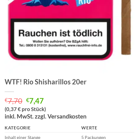
WTF! Rio Shisharillos 20er
Ursprünglicher
Aktueller
7,70
7,47
€
€
Preis
Preis
(0,37 € pro Stück)
war:
ist:
inkl. MwSt. zzgl. Versandkosten
€7,70
€7,47.
KATEGORIE
WERTE
Inhalt einer Stange
5 Packungen