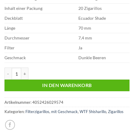
Inhalt einer Packung
20 Zigarillos
Deckblatt
Ecuador Shade
Länge
70 mm
Durchmesser
7,4 mm
Filter
Ja
Geschmack
Dunkle Beeren
WTF! Rio Shisharillos 20er Menge
IN DEN WARENKORB
Artikelnummer:
4052426029574
Kategorien:
Filterzigarillos
,
mit Geschmack
,
WTF Shisharillo
,
Zigarillos