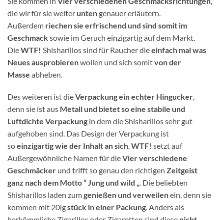
Sie kommen in
Vier verschiedenen Geschmacksrichtungen
,
die wir für sie weiter
unten
genauer erläutern.
Außerdem
riechen sie erfrischend und sind somit im
Geschmack
sowie im Geruch einzigartig auf dem Markt.
Die
WTF!
Shisharillos sind für Raucher die
einfach mal was
Neues ausprobieren
wollen und sich somit
von der
Masse
abheben.
Des weiteren ist die
Verpackung ein echter Hingucker
,
denn sie ist aus
Metall und bietet so eine stabile und
Luftdichte Verpackung
in dem die Shisharillos sehr gut
aufgehoben sind. Das Design der Verpackung ist
so
einzigartig wie der Inhalt an sich
,
WTF!
setzt auf
Außergewöhnliche Namen für die
Vier verschiedene
Geschmäcker
und trifft so genau den richtigen
Zeitgeist
ganz nach dem Motto “ Jung und wild „
. Die beliebten
Shisharillos laden zum
genießen und verweilen
ein, denn sie
kommen mit 20ig
stück in einer Packung
. Anders als
herkömmliche Zigarillos oder Zigaretten sind diese
nicht