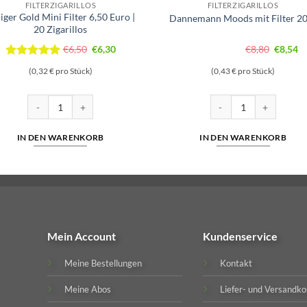
FILTERZIGARILLOS
FILTERZIGARILLOS
liger Gold Mini Filter 6,50 Euro |
Dannemann Moods mit Filter 2
20 Zigarillos
Ursprünglicher
Aktueller
Ursprün
Ak
€
6,50
€
6,30
€
8,80
€
8,54
Preis
Preis
Preis
Pr
Bewertet
(0,32 € pro Stück)
(0,43 € pro Stück)
mit
5
von
war:
ist:
war:
is
5
€6,50
€6,30.
€8,80
€8
 Zigarillos Menge
Villiger Gold Mini Filter 6,50 Euro | 20 Zigarillos Menge
Dannemann Moods mit F
IN DEN WARENKORB
IN DEN WARENKORB
Mein Account
Kundenservice
Meine Bestellungen
Kontakt
Meine Abos
Liefer- und Versandko