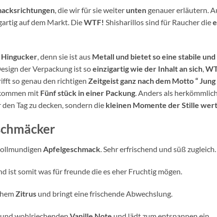
macksrichtungen
, die wir für sie weiter
unten
genauer erläutern.
gartig auf dem Markt. Die
WTF!
Shisharillos sind für Raucher die
e
 Hingucker
, denn sie ist aus
Metall und bietet so eine stabile un
Design der Verpackung ist so
einzigartig wie der Inhalt an sich
,
WT
ifft so genau den richtigen
Zeitgeist ganz nach dem Motto “ Jung 
e kommen mit
Fünf stück in einer Packung
. Anders als herkömmlich
 den Tag zu decken, sondern die
kleinen Momente der Stille wer
eschmäcker
 vollmundigen
Apfelgeschmack
. Sehr erfrischend und süß zugleich.
d ist somit was für freunde die es eher Fruchtig mögen.
schem
Zitrus
und bringt eine frischende Abwechslung.
n und wohlriechenden
Vanille Note
und lädt zum entspannen ein.