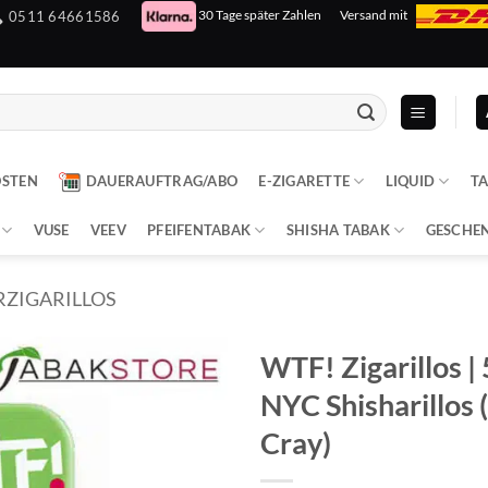
30 Tage später Zahlen
Versand mit
0511 64661586
OSTEN
DAUERAUFTRAG/ABO
E-ZIGARETTE
LIQUID
T
VUSE
VEEV
PFEIFENTABAK
SHISHA TABAK
GESCHE
RZIGARILLOS
WTF! Zigarillos | 
NYC Shisharillos 
Cray)