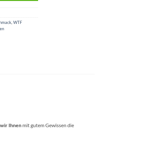
chmack
,
WTF
ken
wir Ihnen
mit gutem Gewissen die