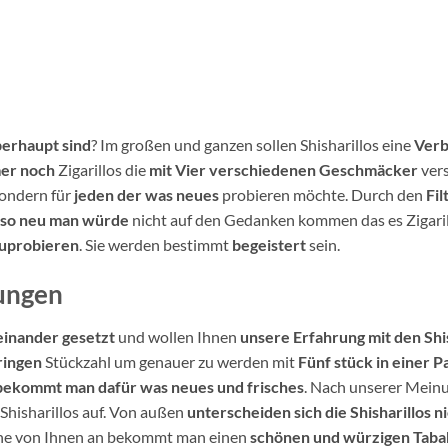
berhaupt sind
? Im großen und ganzen sollen Shisharillos eine
Verb
mer noch
Zigarillos die
mit Vier verschiedenen Geschmäcker
ver
sondern für
jeden der was neues
probieren möchte. Durch den
Fil
so neu man würde
nicht auf den Gedanken kommen das es Zigari
uprobieren
. Sie werden bestimmt
begeistert
sein.
rungen
einander gesetzt
und wollen Ihnen
unsere Erfahrung mit den Shi
ringen
Stückzahl um genauer zu werden mit
Fünf stück in einer 
 bekommt man dafür was neues und frisches
. Nach unserer Mein
Shisharillos auf. Von außen
unterscheiden sich die Shisharillos n
ine von Ihnen an bekommt man einen
schönen und würzigen Taba