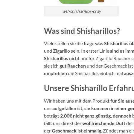
wtf-shisharillos-cray
Was sind Shisharillos?
Viele stellen sie die frage was
Shisharillos ü
und Zigarillo sein. In erster Linie
sind es im
Shisharillos
nicht nur für Zigarillo Raucher 
sie sich
gut Rauchen
und der Geschmack ist
empfehlen
die Shisharillos einfach mal
ausz
Unsere Shisharillo Erfah
Wir haben uns mit dem Produkt
für Sie aus
uns
aufgefallen ist, sie kommen in einer ge
beträgt
2.00€ nicht ganz günstig, dennoch
fällt uns direkt der
wohlriechende Duft
der 
der
Geschmack ist einmalig
. Zündet man e