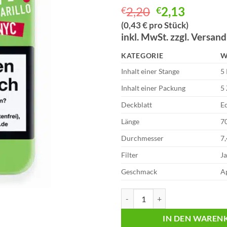
Ursprünglich
Aktuell
2,20
2,13
€
€
Preis
Preis
(0,43 € pro Stück)
war:
ist:
inkl. MwSt. zzgl. Versan
€2,20
€2,13.
KATEGORIE
W
Inhalt einer Stange
5
Inhalt einer Packung
5 
Deckblatt
E
Länge
7
Durchmesser
7
Filter
J
Geschmack
A
WTF! Zigarillos | 5er Pack | NYC 
IN DEN WAREN