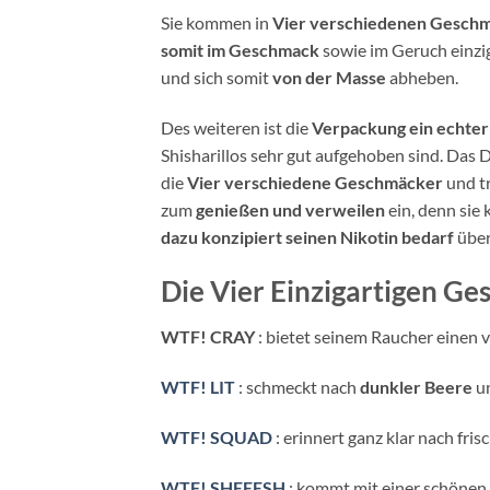
Sie kommen in
Vier verschiedenen Gesch
somit im Geschmack
sowie im Geruch einzi
und sich somit
von der Masse
abheben.
Des weiteren ist die
Verpackung ein echter
Shisharillos sehr gut aufgehoben sind. Das 
die
Vier verschiedene Geschmäcker
und tr
zum
genießen und verweilen
ein, denn si
dazu konzipiert seinen Nikotin bedarf
über
Die Vier Einzigartigen G
WTF! CRAY
: bietet seinem Raucher einen
WTF! LIT
: schmeckt nach
dunkler Beere
un
WTF! SQUAD
: erinnert ganz klar nach fri
WTF! SHEEESH
: kommt mit einer schöne