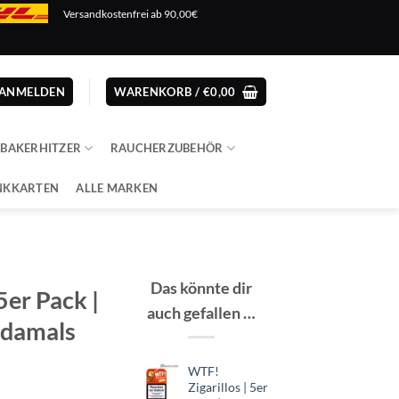
Versandkostenfrei ab 90,00€
ANMELDEN
WARENKORB /
€
0,00
ABAKERHITZER
RAUCHERZUBEHÖR
NKKARTEN
ALLE MARKEN
Das könnte dir
5er Pack |
auch gefallen …
(damals
WTF!
Zigarillos | 5er