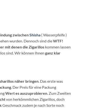
indung zwischen
Shisha
( Wasserpfeife )
sehen wurden. Dennoch sind die
WTF!
ter mit denen die Zigarillos
kommen lassen
llos sind. Wir können Ihnen
ganz klar
sharillos näher bringen
. Das erste was
Packung
. Der Preis für eine Packung
ung
Wert es auszuprobieren
. Zum Zweiten
icht
von herkömmlichen Zigarillos, doch
k
Geschmack zudem je nach Sorte noch