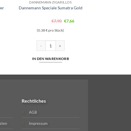
DANNEMANN ZIGARILLOS
0er
Dannemann Speciale Sumatra Gold
glicher
tueller
Ursprünglicher
Aktueller
€
7,90
€
7,66
eis
Preis
Preis
(0,38 € pro Stück)
t:
war:
ist:
,54.
€7,90
€7,66.
ilter 20er Menge
Dannemann Speciale Sumatra Gold Menge
IN DEN WARENKORB
Rechtliches
AGB
sten
Impressum