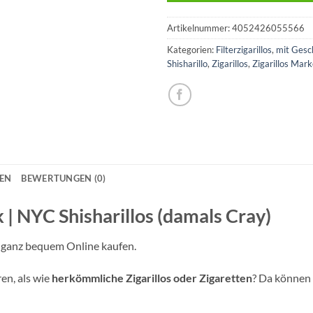
Artikelnummer:
4052426055566
Kategorien:
Filterzigarillos
,
mit Ges
Shisharillo
,
Zigarillos
,
Zigarillos Mar
NEN
BEWERTUNGEN (0)
k | NYC Shisharillos (damals Cray)
o ganz bequem Online kaufen.
en, als wie
herkömmliche Zigarillos oder Zigaretten
? Da können