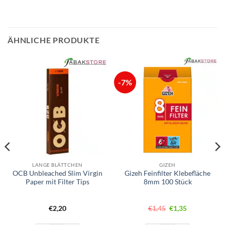
ÄHNLICHE PRODUKTE
-7%
LANGE BLÄTTCHEN
GIZEH
OCB Unbleached Slim Virgin
Gizeh Feinfilter Klebefläche
Paper mit Filter Tips
8mm 100 Stück
Ursprünglicher
Aktueller
€
2,20
€
1,45
€
1,35
Preis
Preis
war:
ist: