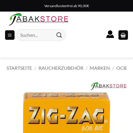
Zum
Versandkostenfrei ab 90,00€
Inhalt
springen
Suche
nach:
STARTSEITE
/
RAUCHERZUBEHÖR
/
MARKEN
/
OCB