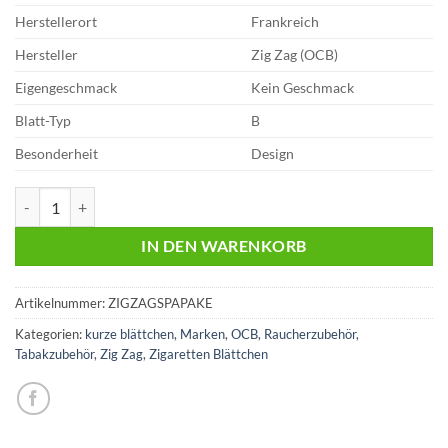
Herstellerort
Frankreich
Hersteller
Zig Zag (OCB)
Eigengeschmack
Kein Geschmack
Blatt-Typ
B
Besonderheit
Design
Zig Zag Sparpaket | 10x Heftchen Menge
IN DEN WARENKORB
Artikelnummer:
ZIGZAGSPAPAKE
Kategorien:
kurze blättchen
,
Marken
,
OCB
,
Raucherzubehör
,
Tabakzubehör
,
Zig Zag
,
Zigaretten Blättchen