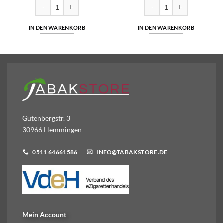
€1,45
€1,35.
OCB Unbleached Slim Virgin Paper mit Filter Tips Menge
Gizeh Feinfilter Klebefläche
IN DEN WARENKORB
IN DEN WARENKORB
Gutenbergstr. 3
30966 Hemmingen
0511 64661586
INFO@TABAKSTORE.DE
Mein Account