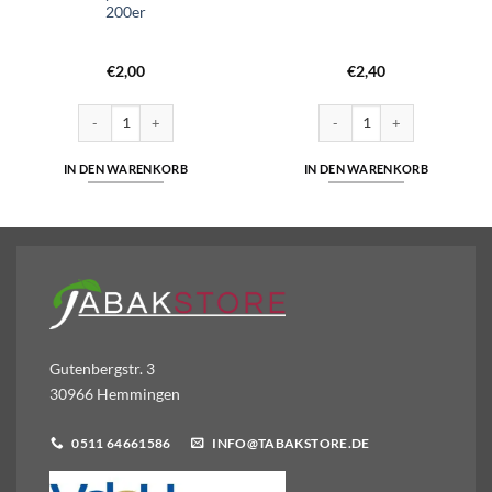
200er
€
2,00
€
2,40
 Zigarettenfilter Menge
John Player Rot Hülsen 200er Menge
West Yellow Hülsen 200 Men
IN DEN WARENKORB
IN DEN WARENKORB
Gutenbergstr. 3
30966 Hemmingen
0511 64661586
INFO@TABAKSTORE.DE