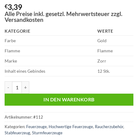
Bewertet
1
3,39
€
mit
5
von
Alle Preise inkl. gesetzl. Mehrwertsteuer zzgl.
5, basierend
Versandkosten
auf
Kundenbewertung
KATEGORIE
WERTE
Farbe
Gold
Flamme
Flamme
Marke
Zorr
Inhalt eines Gebindes
12 Stk.
Zorr Goldbarren | Feuerzeug Menge
IN DEN WARENKORB
Artikelnummer:
#112
Kategorien:
Feuerzeuge
,
Hochwertige Feuerzeuge
,
Raucherzubehör
,
Stabfeuerzeug
,
Sturmfeuerzeuge