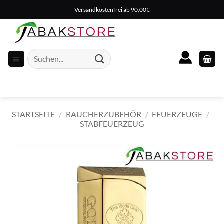
Zum
Versandkostenfrei ab 90,00€
Inhalt
springen
Suche
nach:
STARTSEITE
/
RAUCHERZUBEHÖR
/
FEUERZEUGE
/
STABFEUERZEUG