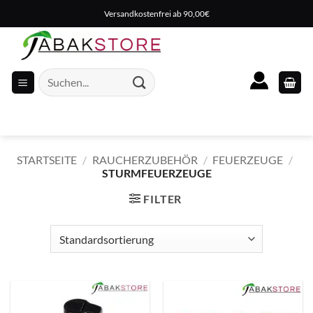
Zum
Versandkostenfrei ab 90,00€
Inhalt
springen
Suche
nach:
STARTSEITE
/
RAUCHERZUBEHÖR
/
FEUERZEUGE
/
STURMFEUERZEUGE
FILTER