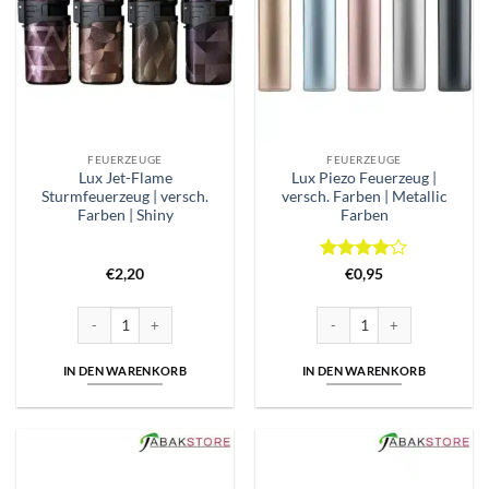
FEUERZEUGE
FEUERZEUGE
Lux Jet-Flame
Lux Piezo Feuerzeug |
Sturmfeuerzeug | versch.
versch. Farben | Metallic
Farben | Shiny
Farben
Bewertet
€
2,20
€
0,95
mit
4
von 5
Lux Jet-Flame Sturmfeuerzeug | versch. Farben | Shiny Menge
Lux Piezo Feuerzeug | versch.
IN DEN WARENKORB
IN DEN WARENKORB