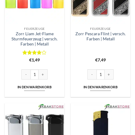
FEUERZEUGE
FEUERZEUGE
Zorr Liam Jet-Flame
Zorr Pescara Flint | versch.
Sturmfeuerzeug | versch.
Farben | Metall
Farben | Metall
Bewertet
€
1,49
€
7,49
mit
4
von 5
Zorr Liam Jet-Flame Sturmfeuerzeug | versch. Farben | Metall Menge
Zorr Pescara Flint | versch. F
IN DEN WARENKORB
IN DEN WARENKORB