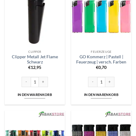
CLIPPER
FEUERZEUGE
Clipper Metall Jet Flame
GO Kommerz | Pastell |
Schwarz
Feuerzeug | versch. Farben
€
12,95
€
0,70
Clipper Metall Jet Flame Schwarz Menge
GO Kommerz | Pastell | Feuer
IN DEN WARENKORB
IN DEN WARENKORB