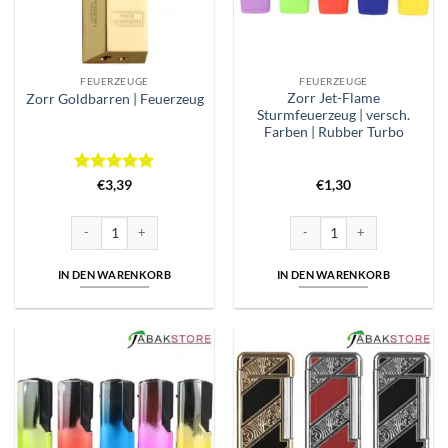
FEUERZEUGE
FEUERZEUGE
Zorr Jet-Flame
Zorr Goldbarren | Feuerzeug
Sturmfeuerzeug | versch.
Farben | Rubber Turbo
Bewertet
€
3,39
€
1,30
mit
5
von
5
Zorr Goldbarren | Feuerzeug Menge
Zorr Jet-Flame Sturmfeuerzeu
IN DEN WARENKORB
IN DEN WARENKORB