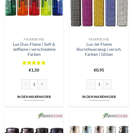
FEUERZEUGE
FEUERZEUGE
Lux Duo-Flame | Soft &
Lux Jet-Flame
Jetflame | verschiedene
Sturmfeuerzeug | versch.
Farben
Farben | Glitzer
Bewertet
€
1,50
€
0,95
mit
5
von
5
Lux Duo-Flame | Soft & Jetflame | verschiedene Farben Menge
Lux Jet-Flame Sturmfeuerzeug 
IN DEN WARENKORB
IN DEN WARENKORB