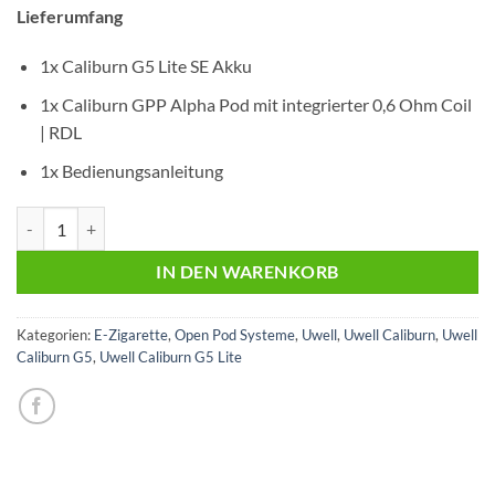
€15,95
€12,49.
Lieferumfang
1x Caliburn G5 Lite SE Akku
1x Caliburn GPP Alpha Pod mit integrierter 0,6 Ohm Coil
| RDL
1x Bedienungsanleitung
Uwell Caliburn G5 Lite SE | Pink Leather | Pod Kit Menge
IN DEN WARENKORB
Kategorien:
E-Zigarette
,
Open Pod Systeme
,
Uwell
,
Uwell Caliburn
,
Uwell
Caliburn G5
,
Uwell Caliburn G5 Lite