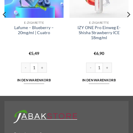
E-ZIGARETTE
E-ZIGARETTE
Lafume – Blueberry –
IZY ONE Pro Einweg E-
20mg/ml | Cuatro
Shisha Strawberry ICE
18mg/ml
€
5,49
€
6,90
Lafume - Blueberry - 20mg/ml | Cuatro Menge
IZY ONE Pro Einweg E-Shisha
IN DEN WARENKORB
IN DEN WARENKORB