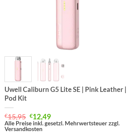
Uwell Caliburn G5 Lite SE | Pink Leather |
Pod Kit
Ursprünglicher
Aktueller
15,95
12,49
€
€
Preis
Preis
Alle Preise inkl. gesetzl. Mehrwertsteuer zzgl.
Versandkosten
war:
ist: