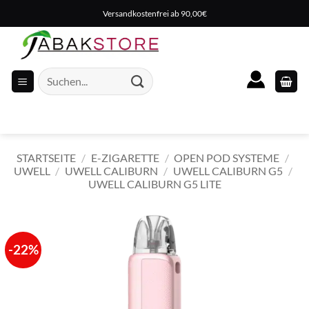
Zum
Versandkostenfrei ab 90,00€
Inhalt
springen
Suche
nach:
STARTSEITE
/
E-ZIGARETTE
/
OPEN POD SYSTEME
/
UWELL
/
UWELL CALIBURN
/
UWELL CALIBURN G5
/
UWELL CALIBURN G5 LITE
-22%