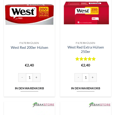
FILTERHÜLSEN
FILTERHÜLSEN
West Red Extra Hülsen
West Red 200er Hülsen
250er
Bewertet
€
2,40
€
2,40
mit
5
von
5
West Red 200er Hülsen Menge
West Red Extra Hülsen 250er
IN DEN WARENKORB
IN DEN WARENKORB