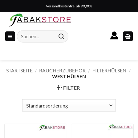
Zum
Versandkostenfrei ab 90,00€
Inhalt
springen
Suche
nach:
STARTSEITE
/
RAUCHERZUBEHÖR
/
FILTERHÜLSEN
/
WEST HÜLSEN
FILTER