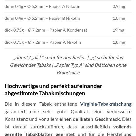
dünn 0,4g – Ø 5,2mm – Papier A Nikotin
0,9 mg
dünn 0,4g – Ø 5,2mm – Papier B Nikotin
1,0 mg
dick 0,75g – Ø 7,2mm – Papier A Kondensat
19 mg
dick 0,75g – Ø 7,2mm – Papier A Nikotin
1,8 mg
„dünn“ / „dick“ steht für den Radius | „g“ steht für das
Gewicht des Tabaks | „Papier Typ A“ sind Blättchen ohne
Brandsalze
Hochwertige und perfekt aufeinander
abgestimmte Tabakmischungen
Die in diesem Tabak enthaltene
Virginia-Tabakmischung
garantiert eine sehr gute Qualität, eine verbesserte
Konsistenz und vor allem
einen delikaten Geschmack
. Dies
ist darauf zurückzuführen, dass ausschließlich
vollends
gereifte Tabakblätter geerntet
und für die Herstellung