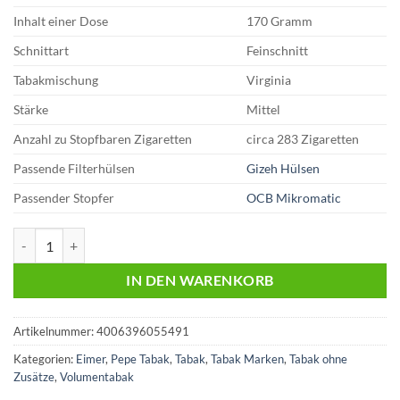
Inhalt einer Dose
170 Gramm
Schnittart
Feinschnitt
Tabakmischung
Virginia
Stärke
Mittel
Anzahl zu Stopfbaren Zigaretten
circa 283 Zigaretten
Passende Filterhülsen
Gizeh Hülsen
Passender Stopfer
OCB Mikromatic
Pepe Rich Green | Volumentabak | Big Box 170g | 33,00 Euro Menge
IN DEN WARENKORB
Artikelnummer:
4006396055491
Kategorien:
Eimer
,
Pepe Tabak
,
Tabak
,
Tabak Marken
,
Tabak ohne
Zusätze
,
Volumentabak