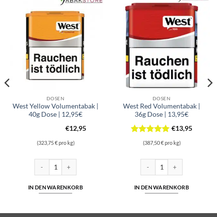
DOSEN
DOSEN
West Yellow Volumentabak |
West Red Volumentabak |
40g Dose | 12,95€
36g Dose | 13,95€
€
12,95
€
13,95
Bewertet
(323,75 € pro kg)
(387,50 € pro kg)
mit
5
von
5
 | 10,00€ Menge
West Yellow Volumentabak | 40g Dose | 12,95€ Menge
West Red Volumentabak | 36g
IN DEN WARENKORB
IN DEN WARENKORB