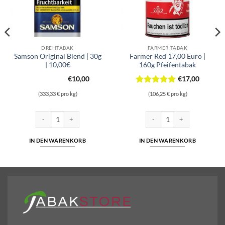
DREHTABAK
FARMER TABAK
Samson Original Blend | 30g
Farmer Red 17,00 Euro |
| 10,00€
160g Pfeifentabak
€
10,00
€
17,00
Bewertet
(333,33 € pro kg)
(106,25 € pro kg)
mit
5
von
5
ehtabak Menge
Samson Original Blend | 30g | 10,00€ Menge
Farmer Red 17,00 Euro | 160g
IN DEN WARENKORB
IN DEN WARENKORB