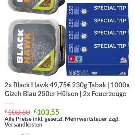
2x Black Hawk 49,75€ 230g Tabak | 1000x
Gizeh Blau 250er Hülsen | 2x Feuerzeuge
Ursprünglicher
Aktueller
108,60
103,55
€
€
Preis
Preis
Alle Preise inkl. gesetzl. Mehrwertsteuer zzgl.
Versandkosten
war:
ist:
€108,60
€103,55.