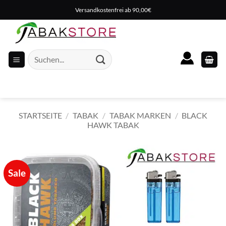
Zum
Versandkostenfrei ab 90,00€
Inhalt
springen
Suche
nach:
STARTSEITE
/
TABAK
/
TABAK MARKEN
/
BLACK
HAWK TABAK
Sale