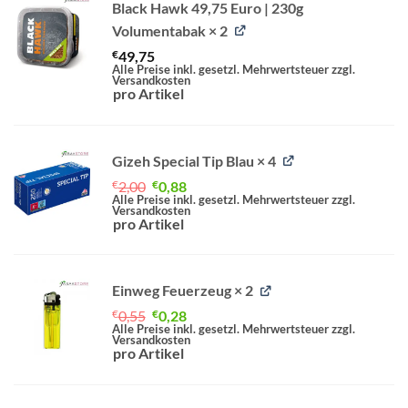
Black Hawk 49,75 Euro | 230g
Volumentabak
× 2
€
49,75
Alle Preise inkl. gesetzl. Mehrwertsteuer zzgl.
Versandkosten
pro Artikel
Gizeh Special Tip Blau
× 4
Ursprünglicher
Aktueller
€
2,00
€
0,88
Preis
Preis
Alle Preise inkl. gesetzl. Mehrwertsteuer zzgl.
Versandkosten
war:
ist:
pro Artikel
€2,00
€0,88.
Einweg Feuerzeug
× 2
Ursprünglicher
Aktueller
€
0,55
€
0,28
Preis
Preis
Alle Preise inkl. gesetzl. Mehrwertsteuer zzgl.
Versandkosten
war:
ist:
pro Artikel
€0,55
€0,28.