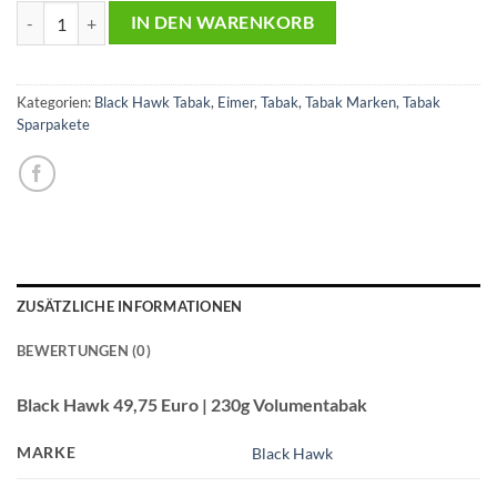
2x Black Hawk 49,75€ 230g Tabak | 1000x Gizeh Blau 250er Hülsen |
IN DEN WARENKORB
Kategorien:
Black Hawk Tabak
,
Eimer
,
Tabak
,
Tabak Marken
,
Tabak
Sparpakete
ZUSÄTZLICHE INFORMATIONEN
BEWERTUNGEN (0)
Black Hawk 49,75 Euro | 230g Volumentabak
MARKE
Black Hawk