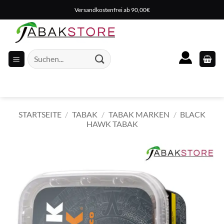
Zum
Versandkostenfrei ab 90,00€
Inhalt
springen
Suche
nach:
STARTSEITE
/
TABAK
/
TABAK MARKEN
/
BLACK
HAWK TABAK