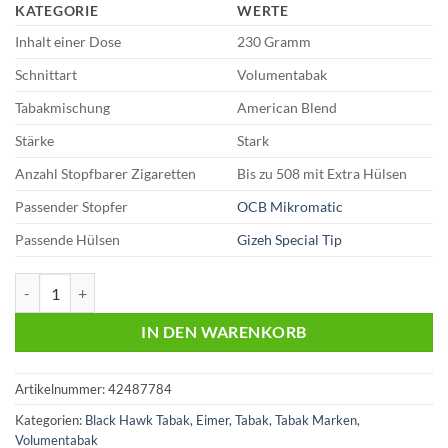
KATEGORIE
WERTE
Inhalt einer Dose
230 Gramm
Schnittart
Volumentabak
Tabakmischung
American Blend
Stärke
Stark
Anzahl Stopfbarer Zigaretten
Bis zu 508 mit Extra Hülsen
Passender Stopfer
OCB Mikromatic
Passende Hülsen
Gizeh Special Tip
Black Hawk 49,75 Euro | 230g Volumentabak Menge
IN DEN WARENKORB
Artikelnummer:
42487784
Kategorien:
Black Hawk Tabak
,
Eimer
,
Tabak
,
Tabak Marken
,
Volumentabak