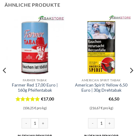
ÄHNLICHE PRODUKTE
FARMER TABAK
AMERICAN SPIRIT TABAK
Farmer Red 17,00 Euro |
American Spirit Yellow 6,50
160g Pfeifentabak
Euro | 30g Drehtabak
€
17,00
€
6,50
Bewertet
(106,25 € pro kg)
(216,67 € pro kg)
mit
5
von
5
Drehtabak Menge
Farmer Red 17,00 Euro | 160g Pfeifentabak Menge
American Spirit Yellow 6,50 
IN DEN WARENKORB
IN DEN WARENKORB