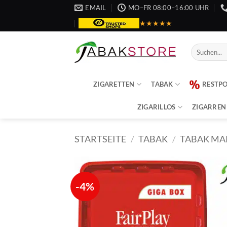
Zum
EMAIL
MO–FR 08:00–16:00 UHR
Inhalt
★★★★★
springen
Suche
nach:
ZIGARETTEN
TABAK
RESTP
ZIGARILLOS
ZIGARREN
STARTSEITE
/
TABAK
/
TABAK MA
-4%