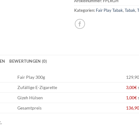
Artikelnummer:
FPLRGH
Kategorien:
Fair Play Tabak
,
Tabak
,
NEN
BEWERTUNGEN (0)
Fair Play 300g
129,90
Zufällige E-Zigarette
3,00€
s
Gizeh Hülsen
1,00€
Gesamtpreis
136,9
.