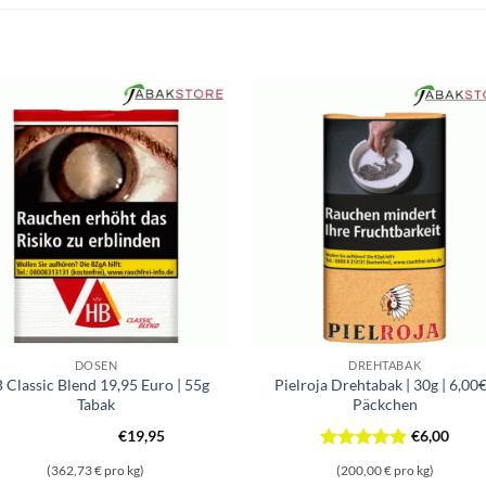
DOSEN
DREHTABAK
 Classic Blend 19,95 Euro | 55g
Pielroja Drehtabak | 30g | 6,00€
Tabak
Päckchen
€
19,95
€
6,00
Bewertet
(362,73 € pro kg)
(200,00 € pro kg)
mit
5
von