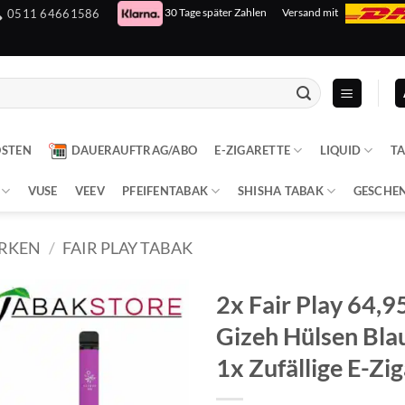
30 Tage später Zahlen
Versand mit
0511 64661586
OSTEN
DAUERAUFTRAG/ABO
E-ZIGARETTE
LIQUID
T
VUSE
VEEV
PFEIFENTABAK
SHISHA TABAK
GESCHE
RKEN
/
FAIR PLAY TABAK
2x Fair Play 64,95
Gizeh Hülsen Blau
1x Zufällige E-Zi