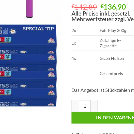
Ursprüngl
Ak
142,89
136,90
€
€
Preis
Pr
Alle Preise inkl. gesetzl.
Mehrwertsteuer zzgl. V
war:
ist
€142,89
€1
2x
Fair Play 300g
Zufällige E-
1x
Zigarette
4x
Gizeh Hülsen
Gesamtpreis
Das Angebot ist Stückzahlen m
2x Fair Play 64,95 Euro | 4x Gize
IN DEN WAREN