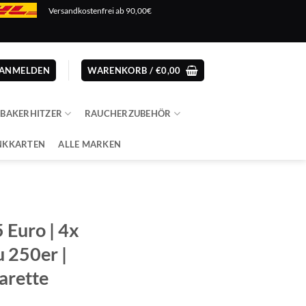
Versandkostenfrei ab 90,00€
ANMELDEN
WARENKORB /
€
0,00
ABAKERHITZER
RAUCHERZUBEHÖR
NKKARTEN
ALLE MARKEN
 Euro | 4x
 250er |
garette