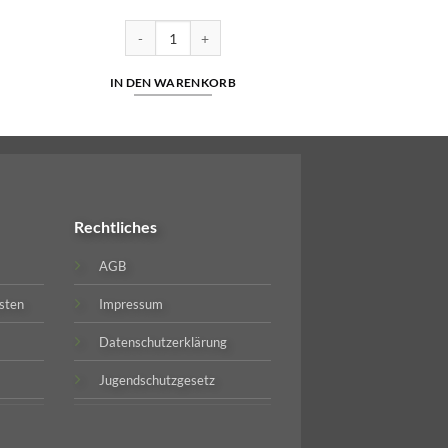
von 5
g | 6,00€ | Päckchen Menge
Bounty 40,40 Euro | 200g Zigarettentabak & Drehtaba
IN DEN WARENKORB
Rechtliches
AGB
sten
Impressum
Datenschutzerklärung
Jugendschutzgesetz