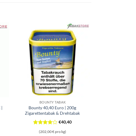
BOUNTY TABAK
 |
Bounty 40,40 Euro | 200g
Zigarettentabak & Drehtabak
€
40,40
Bewertet
(202,00 € pro kg)
mit
4