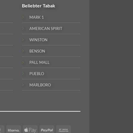
Beliebter
Tabak
MARK 1
AMERICAN SPIRIT
WINSTON
BENSON
PALL MALL
PUEBLO
MARLBORO
MasterCard
Klarna
Apple
PayPal
Bank