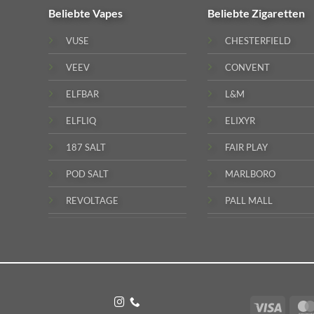
Beliebte
Vapes
Beliebte
Zigaretten
VUSE
CHESTERFIELD
VEEV
CONVENT
ELFBAR
L&M
ELFLIQ
ELIXYR
187 SALT
FAIR PLAY
POD SALT
MARLBORO
REVOLTAGE
PALL MALL
Visa