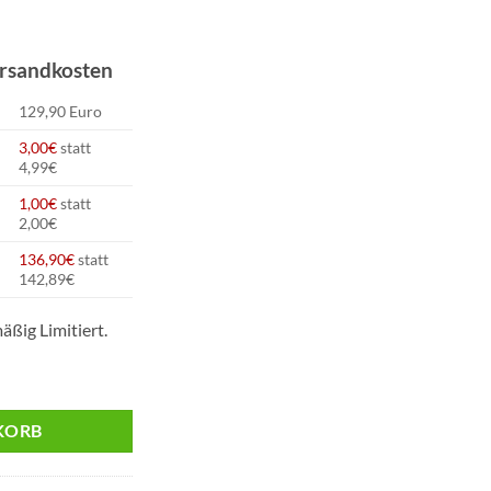
icher
tueller
eis
ersandkosten
:
36,90.
129,90 Euro
3,00€
statt
4,99€
1,00€
statt
2,00€
136,90€
statt
142,89€
äßig Limitiert.
h Hülsen Blau 250er | 1x Zufällige E-Zigarette Menge
KORB