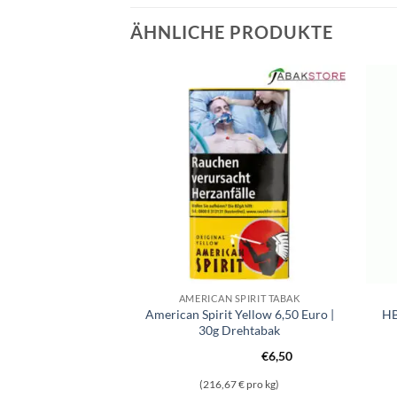
ÄHNLICHE PRODUKTE
HTABAK
AMERICAN SPIRIT TABAK
bak | 40g Pouch |
American Spirit Yellow 6,50 Euro |
HB
0 Euro
30g Drehtabak
€
6,50
€
6,50
 € pro kg)
(216,67 € pro kg)