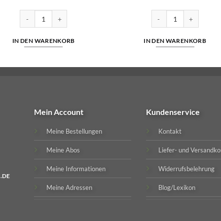
5
0g Drehtabak Menge
HB Classic Blend 19,95 Euro | 55g Tabak Menge
Pielroja Drehtabak | 30
IN DEN WARENKORB
IN DEN WARENKORB
Mein Account
Kundenservice
Meine Bestellungen
Kontakt
Meine Abos
Liefer- und Versandko
Meine Informationen
Widerrufsbelehrung
.DE
Meine Adressen
Blog/Lexikon