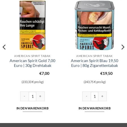
AMERICAN SPIRIT TABAK
AMERICAN SPIRIT TABAK
American Spirit Gold 7,00
American Spirit Blau 19,50
Euro | 30g Drehtabak
Euro | 80g Zigarettentabak
€
7,00
€
19,50
(233,33 € pro kg)
(243,75 € pro kg)
Euro | 30g Drehtabak Menge
American Spirit Gold 7,00 Euro | 30g Drehtabak Menge
American Spirit Blau 19,50 E
IN DEN WARENKORB
IN DEN WARENKORB