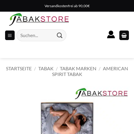
Zum
Versandkostenfrei ab 90,00€
Inhalt
springen
Suche
nach:
STARTSEITE
/
TABAK
/
TABAK MARKEN
/
AMERICAN
SPIRIT TABAK