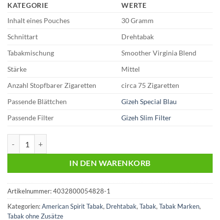
KATEGORIE
WERTE
Inhalt eines Pouches
30 Gramm
Schnittart
Drehtabak
Tabakmischung
Smoother Virginia Blend
Stärke
Mittel
Anzahl Stopfbarer Zigaretten
circa 75 Zigaretten
Passende Blättchen
Gizeh Special Blau
Passende Filter
Gizeh Slim Filter
American Spirit | Selected Red 6,30 Euro | 30g Drehtabak Menge
IN DEN WARENKORB
Artikelnummer:
4032800054828-1
Kategorien:
American Spirit Tabak
,
Drehtabak
,
Tabak
,
Tabak Marken
,
Tabak ohne Zusätze