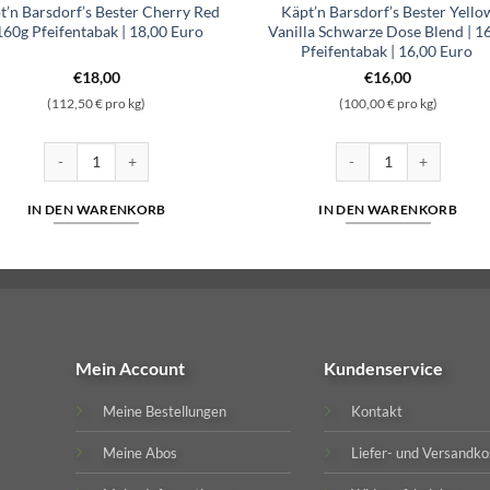
t’n Barsdorf’s Bester Cherry Red
Käpt’n Barsdorf’s Bester Yello
 160g Pfeifentabak | 18,00 Euro
Vanilla Schwarze Dose Blend | 1
Pfeifentabak | 16,00 Euro
€
18,00
€
16,00
(112,50 € pro kg)
(100,00 € pro kg)
Käpt'n Barsdorf's Bester Cherry Red | 160g Pfeifentabak | 18,00 Eur
Käpt'n Barsdorf's Beste
IN DEN WARENKORB
IN DEN WARENKORB
Mein Account
Kundenservice
Meine Bestellungen
Kontakt
Meine Abos
Liefer- und Versandko