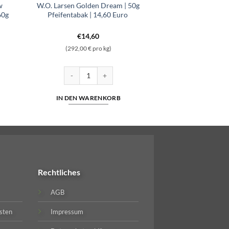
w
W.O. Larsen Golden Dream | 50g
60g
Pfeifentabak | 14,60 Euro
€
14,60
(292,00 € pro kg)
o Menge
r Yellow Vanilla Schwarze Dose Blend | 160g Pfeifentabak | 16,00 Euro Meng
W.O. Larsen Golden Dream | 50g Pfeifentabak | 14,60
IN DEN WARENKORB
Rechtliches
AGB
sten
Impressum