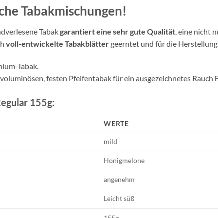
che Tabakmischungen!
andverlesene Tabak
garantiert eine sehr gute Qualität
, eine nicht
ch
voll-entwickelte Tabakblätter
geerntet und für die Herstellun
mium-Tabak.
voluminösen, festen Pfeifentabak für ein ausgezeichnetes Rauch E
Regular 155g:
WERTE
mild
Honigmelone
angenehm
Leicht süß
155g