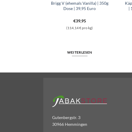
ssic Elegant | 50g
Brigg V (ehemals Vanilla) | 350g
Käp
k | 14,60 Euro
Dose | 39,95 Euro
|
4,60
€
39,95
 € pro kg)
(114,14 € pro kg)
entabak | 18,00 Euro Menge
rsen Classic Elegant | 50g Pfeifentabak | 14,60 Euro Menge
WEITERLESEN
WARENKORB
Gutenbergstr. 3
30966 Hemmingen