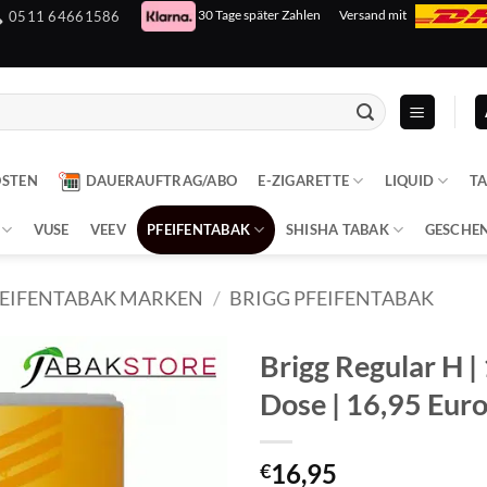
30 Tage später Zahlen
Versand mit
0511 64661586
OSTEN
DAUERAUFTRAG/ABO
E-ZIGARETTE
LIQUID
T
VUSE
VEEV
PFEIFENTABAK
SHISHA TABAK
GESCHE
FEIFENTABAK MARKEN
/
BRIGG PFEIFENTABAK
Brigg Regular H |
Dose | 16,95 Eur
16,95
€