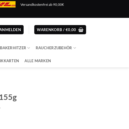
Versandkostenfrei ab 90,00€
ANMELDEN
WARENKORB /
€
0,00
ABAKERHITZER
RAUCHERZUBEHÖR
NKKARTEN
ALLE MARKEN
 155g
o