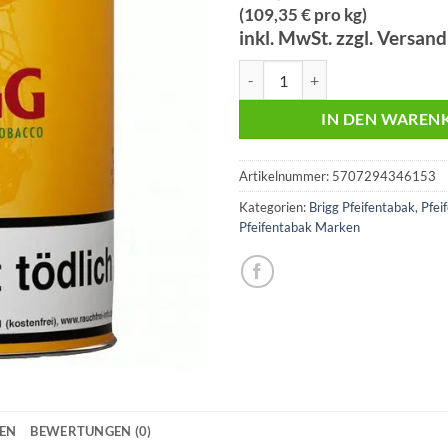
(109,35 € pro kg)
inkl. MwSt. zzgl. Versan
Brigg Regular H | 155g Dose | 16
IN DEN WAREN
Artikelnummer:
5707294346153
Kategorien:
Brigg Pfeifentabak
,
Pfei
Pfeifentabak Marken
NEN
BEWERTUNGEN (0)