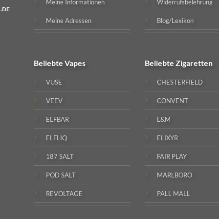
Meine Informationen
Widerrufsbelehrung
.DE
Meine Adressen
Blog/Lexikon
Beliebte
Vapes
Beliebte
Zigaretten
VUSE
CHESTERFIELD
VEEV
CONVENT
ELFBAR
L&M
ELFLIQ
ELIXYR
187 SALT
FAIR PLAY
POD SALT
MARLBORO
REVOLTAGE
PALL MALL