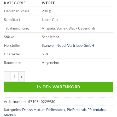
KATEGORIE
WERTE
Danish Mixture
200 g
Schnittart
Loose Cut
Tabakmischung
Virginia, Burley, Black Cavendish
Stärke
Sehr leicht
Hersteller
Stanwell Nobel Vertriebs-GmbH
Charakter
Süß
Raumnote
Angenehm
Danish Mixture Yellow Hausmarke | 200 g | 29,80€ Menge
IN DEN WARENKORB
Artikelnummer:
5710840229930
Kategorien:
Danish Mixture Pfeifentabak
,
Pfeifentabak
,
Pfeifentabak
Marken