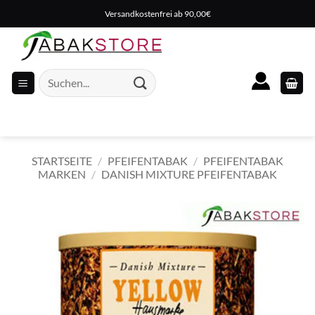
Zum
Versandkostenfrei ab 90,00€
Inhalt
springen
Suche
nach:
STARTSEITE
/
PFEIFENTABAK
/
PFEIFENTABAK
MARKEN
/
DANISH MIXTURE PFEIFENTABAK