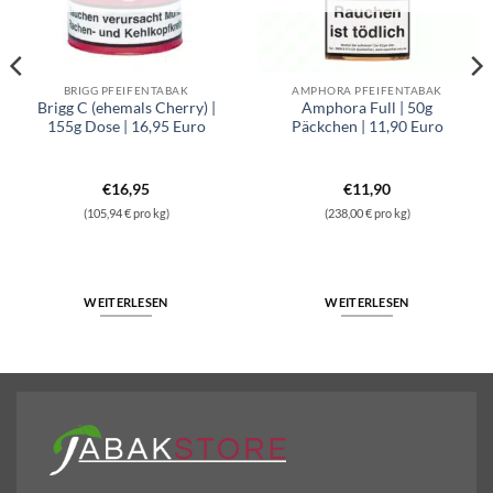
BRIGG PFEIFENTABAK
AMPHORA PFEIFENTABAK
Brigg C (ehemals Cherry) |
Amphora Full | 50g
155g Dose | 16,95 Euro
Päckchen | 11,90 Euro
€
16,95
€
11,90
(105,94 € pro kg)
(238,00 € pro kg)
 Euro Menge
llow Vanilla Schwarze Dose Blend | 160g Pfeifentabak | 16,00 Euro Menge
WEITERLESEN
WEITERLESEN