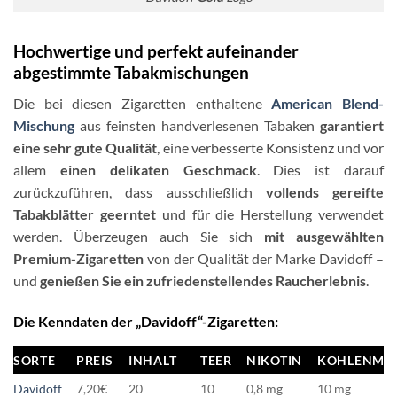
Hochwertige und perfekt aufeinander
abgestimmte Tabakmischungen
Die bei diesen Zigaretten enthaltene
American Blend-
Mischung
aus feinsten handverlesenen Tabaken
garantiert
eine sehr gute Qualität
, eine verbesserte Konsistenz und vor
allem
einen delikaten Geschmack
. Dies ist darauf
zurückzuführen, dass ausschließlich
vollends gereifte
Tabakblätter geerntet
und für die Herstellung verwendet
werden. Überzeugen auch Sie sich
mit ausgewählten
Premium-Zigaretten
von der Qualität der Marke Davidoff –
und
genießen Sie ein zufriedenstellendes Raucherlebnis
.
Die Kenndaten der „Davidoff“-Zigaretten:
SORTE
PREIS
INHALT
TEER
NIKOTIN
KOHLENMO
SORTE
PREIS
INHALT
TEER
NIKOTIN
KOHLENMO
Davidoff
7,20€
20
10
0,8 mg
10 mg