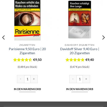
ZIGARETTEN
DAVIDOFF ZIGARETTEN
Parisienne 9,50 Euro | 20
Davidoff Silver 9,40 Euro |
Zigaretten
20 Zigaretten
€
9,50
€
9,40
Bewertet
Bewertet
(0,48 € pro Stück)
(0,47 € pro Stück)
mit
4.5
mit
5
von
von 5
5
o | 20 Zigaretten Menge
Parisienne 9,50 Euro | 20 Zigaretten Menge
Davidoff Silver 9,40 Euro | 20
IN DEN WARENKORB
IN DEN WARENKORB