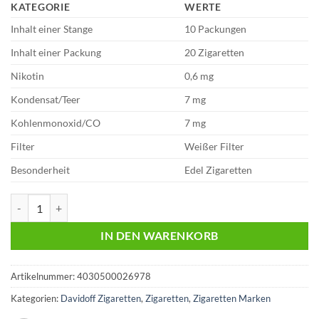
KATEGORIE
WERTE
Inhalt einer Stange
10 Packungen
Inhalt einer Packung
20 Zigaretten
Nikotin
0,6 mg
Kondensat/Teer
7 mg
Kohlenmonoxid/CO
7 mg
Filter
Weißer Filter
Besonderheit
Edel Zigaretten
Davidoff Gold 9,40 Euro | 20 Zigaretten Menge
IN DEN WARENKORB
Artikelnummer:
4030500026978
Kategorien:
Davidoff Zigaretten
,
Zigaretten
,
Zigaretten Marken