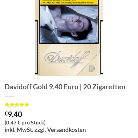
Davidoff Gold 9,40 Euro | 20 Zigaretten
Bewertet
1
9,40
€
mit
5
von
5, basierend
(0,47 € pro Stück)
auf
inkl. MwSt. zzgl. Versandkosten
Kundenbewertung