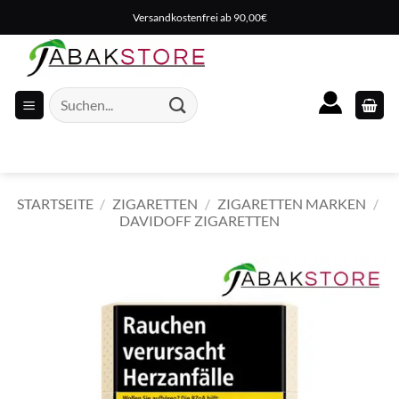
Zum
Versandkostenfrei ab 90,00€
Inhalt
springen
Suche
nach:
STARTSEITE
/
ZIGARETTEN
/
ZIGARETTEN MARKEN
/
DAVIDOFF ZIGARETTEN