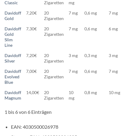
Classic
Zigaretten
mg
Davidoff
7,20€
20
7 mg
0,6 mg
7 mg
Gold
Zigaretten
Davidoff
7,30€
20
7 mg
0,6 mg
6 mg
Gold
Zigaretten
Slim
Line
Davidoff
7,20€
20
3 mg
0,3 mg
3 mg
Silver
Zigaretten
Davidoff
7,00€
20
7 mg
0,6 mg
7 mg
Evolved
Zigaretten
Blue
Davidoff
14,00€
20
10
0,8 mg
10 mg
Magnum
Zigaretten
mg
1 bis 6 von 6 Einträgen
EAN: 4030500026978