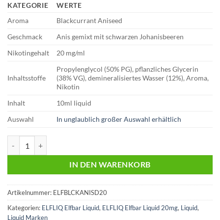
KATEGORIE
WERTE
Aroma
Blackcurrant Aniseed
Geschmack
Anis gemixt mit schwarzen Johanisbeeren
Nikotingehalt
20 mg/ml
Propylenglycol (50% PG), pflanzliches Glycerin
Inhaltsstoffe
(38% VG), demineralisiertes Wasser (12%), Aroma,
Nikotin
Inhalt
10ml liquid
Auswahl
In unglaublich großer Auswahl erhältlich
Elfliq | Elfbar Liquid | Blackcurrant Aniseed | 20mg Menge
IN DEN WARENKORB
Artikelnummer:
ELFBLCKANISD20
Kategorien:
ELFLIQ Elfbar Liquid
,
ELFLIQ Elfbar Liquid 20mg
,
Liquid
,
Liquid Marken