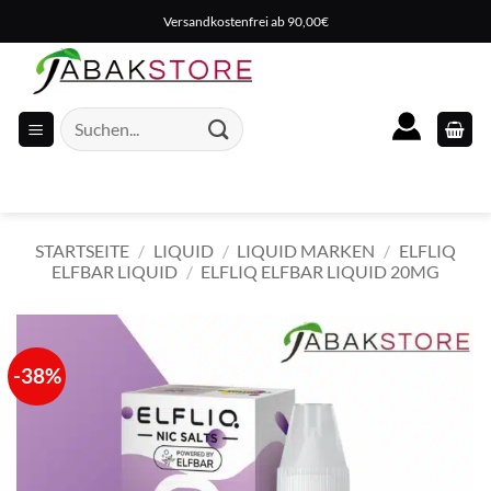
Zum
Versandkostenfrei ab 90,00€
Inhalt
springen
Suche
nach:
STARTSEITE
/
LIQUID
/
LIQUID MARKEN
/
ELFLIQ
ELFBAR LIQUID
/
ELFLIQ ELFBAR LIQUID 20MG
-38%