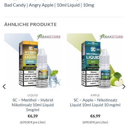
Bad Candy | Angry Apple | 10ml Liquid | 10mg
ÄHNLICHE PRODUKTE
LIQUID
APPLE
SC – Menthol – Hybrid
SC – Apple – Nikotinsalz
Nikotinsalz 10ml Liquid
Liquid 10ml Liquid 10 mg/ml
5mg/ml
€
6,39
€
6,99
(639,00 € pro Liter)
(699,00 € pro Liter)