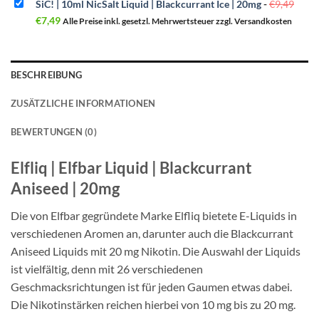
SiC! | 10ml NicSalt Liquid | Blackcurrant Ice | 20mg
-
€
9,49
Prei
Aktueller
war:
€
7,49
Alle Preise inkl. gesetzl. Mehrwertsteuer zzgl. Versandkosten
Preis
€9,4
ist:
€7,49.
BESCHREIBUNG
ZUSÄTZLICHE INFORMATIONEN
BEWERTUNGEN (0)
Elfliq | Elfbar Liquid | Blackcurrant
Aniseed | 20mg
Die von Elfbar gegründete Marke Elfliq bietete E-Liquids in
verschiedenen Aromen an, darunter auch die Blackcurrant
Aniseed Liquids mit 20 mg Nikotin. Die Auswahl der Liquids
ist vielfältig, denn mit 26 verschiedenen
Geschmacksrichtungen ist für jeden Gaumen etwas dabei.
Die Nikotinstärken reichen hierbei von 10 mg bis zu 20 mg.