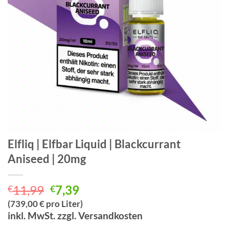
Elfliq | Elfbar Liquid | Blackcurrant
Aniseed | 20mg
Ursprünglicher
Aktueller
11,99
7,39
€
€
Preis
Preis
(739,00 € pro Liter)
war:
ist:
inkl. MwSt. zzgl. Versandkosten
€11,99
€7,39.