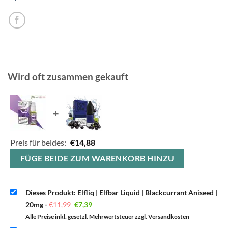
Wird oft zusammen gekauft
+
Preis für beides:
€
14,88
FÜGE BEIDE ZUM WARENKORB HINZU
Dieses Produkt: Elfliq | Elfbar Liquid | Blackcurrant Aniseed |
Ursprünglicher
Aktueller
20mg
-
€
11,99
€
7,39
Preis
Preis
war:
ist:
Alle Preise inkl. gesetzl. Mehrwertsteuer zzgl. Versandkosten
€11,99
€7,39.
Ursp