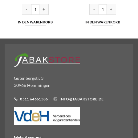
insalz 10ml Liquid 5mg/ml Menge
SC - Menthol - Hybrid Nikotinsalz 10ml Liquid 5mg/ml Menge
SC - Apple - Nikotinsalz Liqu
IN DEN WARENKORB
IN DEN WARENKORB
Gutenbergstr. 3
30966 Hemmingen
0511 64661586
INFO@TABAKSTORE.DE
Mein Account