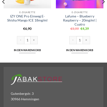
E-ZIGARETTE
E-ZIGARETTE
IZY ONE Pro Einweg E-
Lafume – Blueberry
Shisha Mango ICE 18mg/ml
Raspberry – 20mg/ml |
Cuatro
Ursprünglicher
Aktueller
€
6,90
€
9,99
€
4,39
Preis
Preis
war:
ist:
€9,99
€4,39.
ha Strawberry ICE 18mg/ml Menge
IZY ONE Pro Einweg E-Shisha Mango ICE 18mg/ml Menge
Lafume - Blueberry Raspberry
IN DEN WARENKORB
IN DEN WARENKORB
Gutenbergstr. 3
30966 Hemmingen