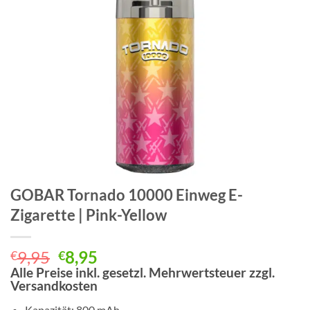
GOBAR Tornado 10000 Einweg E-
Zigarette | Pink-Yellow
Ursprünglicher
Aktueller
9,95
8,95
€
€
Preis
Preis
Alle Preise inkl. gesetzl. Mehrwertsteuer zzgl.
Versandkosten
war:
ist:
€9,95
€8,95.
Kapazität: 800 mAh