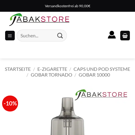
Zum
Versandkostenfrei ab 90,00€
Inhalt
springen
Suche
nach:
STARTSEITE
/
E-ZIGARETTE
/
CAPS UND POD SYSTEME
/
GOBAR TORNADO
/
GOBAR 10000
-10%