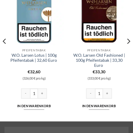
PFEIFENTABAK
PFEIFENTABAK
W.O. Larsen Lotus | 100g
W.O. Larsen Old Fashioned |
Pfeifentabak | 32,60 Euro
100g Pfeifentabak | 33,30
Euro
€
32,60
€
33,30
(326,00 € pro kg)
(333,00 € pro kg)
 | 50g Pfeifentabak | 14,60 Euro Menge
W.O. Larsen Lotus | 100g Pfeifentabak | 32,60 Euro Menge
W.O. Larsen Old Fashioned | 
IN DEN WARENKORB
IN DEN WARENKORB