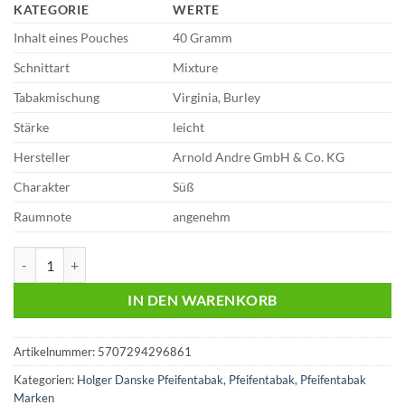
KATEGORIE
WERTE
Inhalt eines Pouches
40 Gramm
Schnittart
Mixture
Tabakmischung
Virginia, Burley
Stärke
leicht
Hersteller
Arnold Andre GmbH & Co. KG
Charakter
Süß
Raumnote
angenehm
Holger Danske | Golden Harmoney | 40g Päckchen | 9,20 Euro Menge
IN DEN WARENKORB
Artikelnummer:
5707294296861
Kategorien:
Holger Danske Pfeifentabak
,
Pfeifentabak
,
Pfeifentabak
Marken