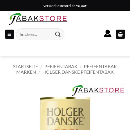
Zum
Versandkostenfrei ab 90,00€
Inhalt
springen
Suche
nach:
STARTSEITE
/
PFEIFENTABAK
/
PFEIFENTABAK
MARKEN
/
HOLGER DANSKE PFEIFENTABAK