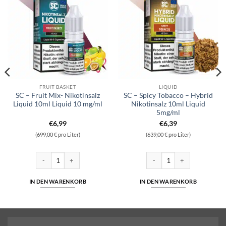
FRUIT BASKET
LIQUID
SC – Fruit Mix- Nikotinsalz
SC – Spicy Tobacco – Hybrid
Liquid 10ml Liquid 10 mg/ml
Nikotinsalz 10ml Liquid
5mg/ml
€
6,99
€
6,39
(699,00 € pro Liter)
(639,00 € pro Liter)
salz Liquid 10ml Liquid 10 mg/ml Menge
SC - Fruit Mix- Nikotinsalz Liquid 10ml Liquid 10 mg/ml Menge
SC - Spicy Tobacco - Hybrid N
IN DEN WARENKORB
IN DEN WARENKORB