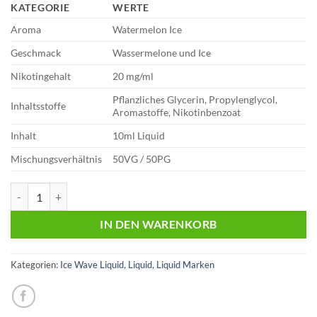
KATEGORIE
WERTE
Aroma
Watermelon Ice
Geschmack
Wassermelone und Ice
Nikotingehalt
20 mg/ml
Pflanzliches Glycerin, Propylenglycol,
Inhaltsstoffe
Aromastoffe, Nikotinbenzoat
Inhalt
10ml Liquid
Mischungsverhältnis
50VG / 50PG
Ice Wave Salts | Liquid | Watermelon Ice | 20 mg Menge
IN DEN WARENKORB
Kategorien:
Ice Wave Liquid
,
Liquid
,
Liquid Marken