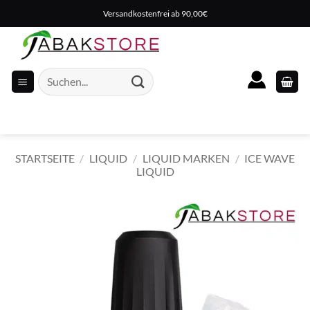
Zum
Versandkostenfrei ab 90,00€
Inhalt
springen
Suche
nach:
STARTSEITE
/
LIQUID
/
LIQUID MARKEN
/
ICE WAVE
LIQUID