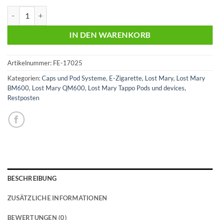
Lost Mary Tappo | Watermelon Mojito | Liquid Pod | 20mg | 2er Pack
IN DEN WARENKORB
Artikelnummer:
FE-17025
Kategorien:
Caps und Pod Systeme
,
E-Zigarette
,
Lost Mary
,
Lost Mary
BM600
,
Lost Mary QM600
,
Lost Mary Tappo Pods und devices
,
Restposten
BESCHREIBUNG
ZUSÄTZLICHE INFORMATIONEN
BEWERTUNGEN (0)