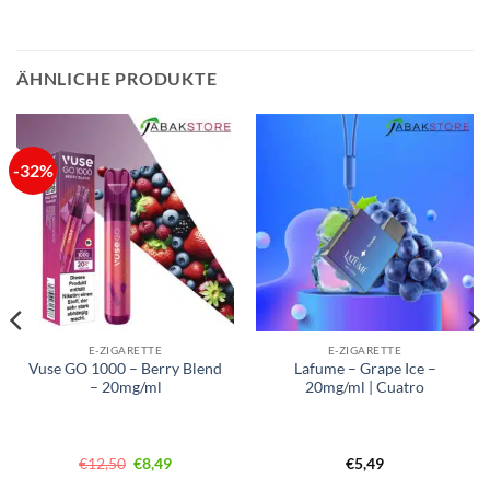
ÄHNLICHE PRODUKTE
-32%
E-ZIGARETTE
E-ZIGARETTE
Vuse GO 1000 – Berry Blend
Lafume – Grape Ice –
– 20mg/ml
20mg/ml | Cuatro
Ursprünglicher
Aktueller
€
12,50
€
8,49
€
5,49
Preis
Preis