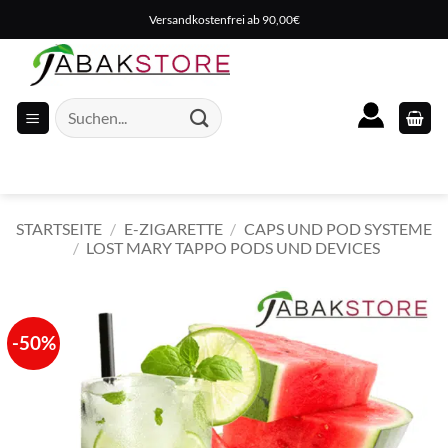
Zum
Versandkostenfrei ab 90,00€
Inhalt
springen
Suche
nach:
STARTSEITE
/
E-ZIGARETTE
/
CAPS UND POD SYSTEME
/
LOST MARY TAPPO PODS UND DEVICES
-50%