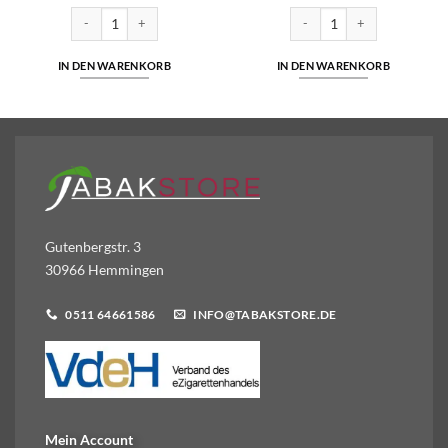
war:
ist:
€12,50
€8,49.
ml | Cuatro Menge
Vuse GO 1000 – Berry Blend – 20mg/ml Menge
Lafume - Grape Ice - 20mg/ml
IN DEN WARENKORB
IN DEN WARENKORB
Gutenbergstr. 3
30966 Hemmingen
0511 64661586
INFO@TABAKSTORE.DE
Mein Account