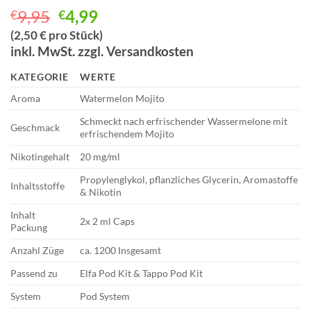
Ursprünglicher
Aktueller
9,95
4,99
€
€
Preis
Preis
(2,50 € pro Stück)
war:
ist:
inkl. MwSt. zzgl. Versandkosten
€9,95
€4,99.
KATEGORIE
WERTE
Aroma
Watermelon Mojito
Schmeckt nach erfrischender Wassermelone mit
Geschmack
erfrischendem Mojito
Nikotingehalt
20 mg/ml
Propylenglykol, pflanzliches Glycerin, Aromastoffe
Inhaltsstoffe
& Nikotin
Inhalt
2x 2 ml Caps
Packung
Anzahl Züge
ca. 1200 Insgesamt
Passend zu
Elfa Pod Kit & Tappo Pod Kit
System
Pod System