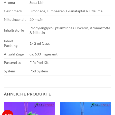
Aroma
Soda Lish
Geschmack
Limonade, Himbeeren, Granatapfel & Pflaume
Nikotingehalt
20 mg/ml
Propylenglykol, pflanzliches Glycerin, Aromastoffe
Inhaltsstoffe
& Nikotin
Inhalt
1x 2 ml Caps
Packung
Anzahl Züge
ca. 600 Insgesamt
Passend zu
Elfa Pod Kit
System
Pod System
ÄHNLICHE PRODUKTE