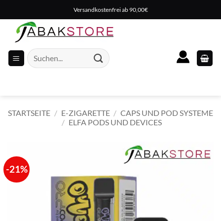
Zum
Versandkostenfrei ab 90,00€
Inhalt
springen
Suche
nach:
STARTSEITE
/
E-ZIGARETTE
/
CAPS UND POD SYSTEME
/
ELFA PODS UND DEVICES
-21%