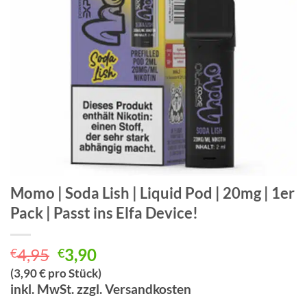
Momo | Soda Lish | Liquid Pod | 20mg | 1er
Pack | Passt ins Elfa Device!
Ursprünglicher
Aktueller
4,95
3,90
€
€
Preis
Preis
(3,90 € pro Stück)
war:
ist:
inkl. MwSt. zzgl. Versandkosten
€4,95
€3,90.