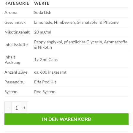
KATEGORIE
WERTE
Aroma
Soda Lish
Geschmack
Limonade, Himbeeren, Granatapfel & Pflaume
Nikotingehalt
20 mg/ml
Propylenglykol, pflanzliches Glycerin, Aromastoffe
Inhaltsstoffe
& Nikotin
Inhalt
1x 2 ml Caps
Packung
Anzahl Züge
ca. 600 Insgesamt
Passend zu
Elfa Pod Kit
System
Pod System
Momo | Soda Lish | Liquid Pod | 20mg | 1er Pack | Passt ins Elfa Devic
IN DEN WARENKORB