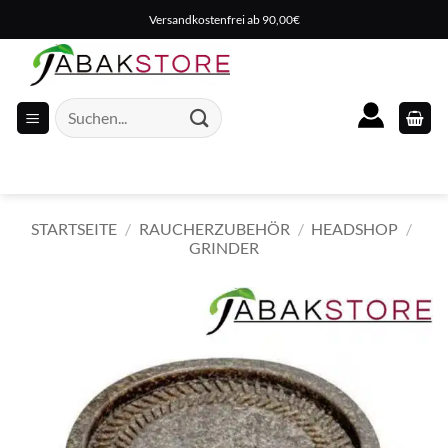
Zum
Versandkostenfrei ab 90,00€
Inhalt
springen
Suche
nach:
STARTSEITE
/
RAUCHERZUBEHÖR
/
HEADSHOP
/
GRINDER