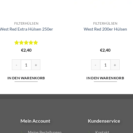
FILTERHÜLSEN
FILTERHÜLSEN
West Red Extra Hülsen 250er
West Red 200er Hülsen
Bewertet
€
2,40
€
2,40
mit
5
von
5
West Red Extra Hülsen 250er Menge
West Red 200er Hülse
IN DEN WARENKORB
IN DEN WARENKORB
Mein Account
Kundenservice
Meine Bestellungen
Kontakt