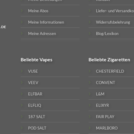
Meine Abos
Liefer- und Versandko
Meine Informationen
Widerrufsbelehrung
.DE
Meine Adressen
Blog/Lexikon
Beliebte
Vapes
Beliebte
Zigaretten
VUSE
CHESTERFIELD
VEEV
CONVENT
ELFBAR
L&M
ELFLIQ
ELIXYR
187 SALT
FAIR PLAY
POD SALT
MARLBORO