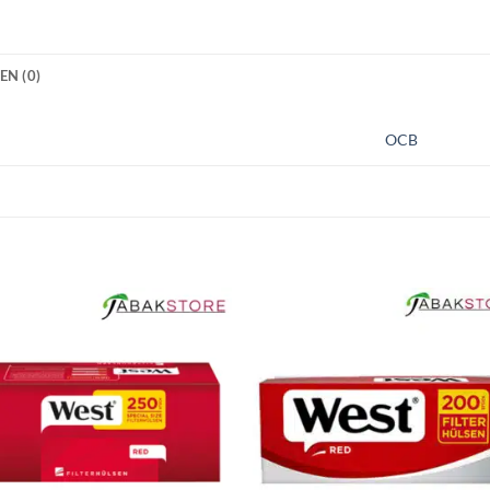
N (0)
OCB