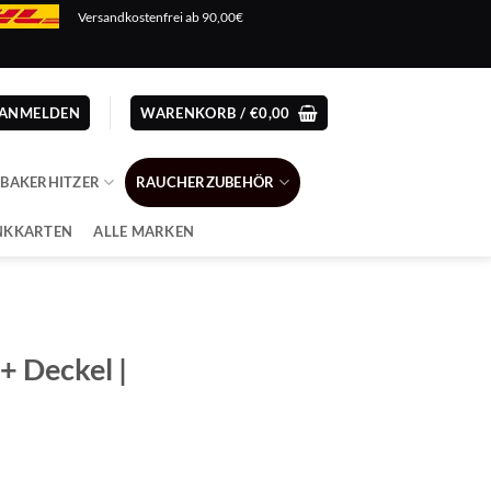
Versandkostenfrei ab 90,00€
ANMELDEN
WARENKORB /
€
0,00
ABAKERHITZER
RAUCHERZUBEHÖR
NKKARTEN
ALLE MARKEN
+ Deckel |
cher
ler