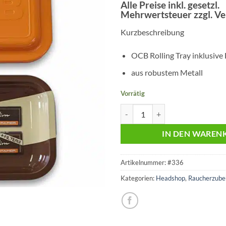
Preis
Preis
Alle Preise inkl. gesetzl.
Mehrwertsteuer zzgl. V
war:
ist:
€12,95
€6,95.
Kurzbeschreibung
OCB Rolling Tray inklusive
aus robustem Metall
Vorrätig
OCB Rolling Tray + Deckel | Virg
IN DEN WAREN
Artikelnummer:
#336
Kategorien:
Headshop
,
Raucherzube