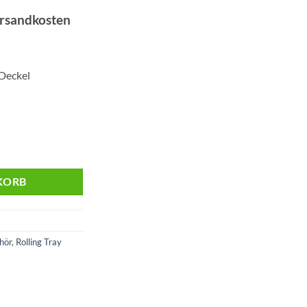
ersandkosten
 Deckel
in Orange Menge
KORB
hör
,
Rolling Tray