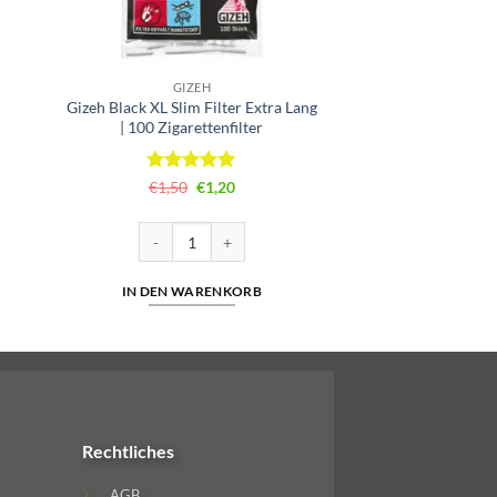
GIZEH
Gizeh Black XL Slim Filter Extra Lang
| 100 Zigarettenfilter
Bewertet
Ursprünglicher
Aktueller
€
1,50
€
1,20
Preis
Preis
mit
5
von
war:
ist:
5
€1,50
€1,20.
n Menge
Gizeh Black XL Slim Filter Extra Lang | 100 Zigarettenf
IN DEN WARENKORB
Rechtliches
AGB