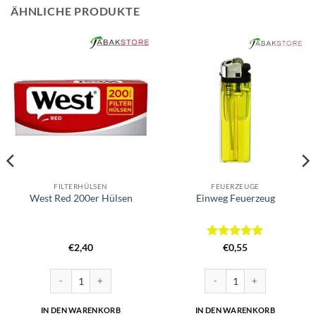
ÄHNLICHE PRODUKTE
FILTERHÜLSEN
FEUERZEUGE
West Red 200er Hülsen
Einweg Feuerzeug
Bewertet
€
2,40
€
0,55
mit
5
von
5
120 Zigarettenfilter Menge
West Red 200er Hülsen Menge
Einweg Feuerzeug Menge
IN DEN WARENKORB
IN DEN WARENKORB