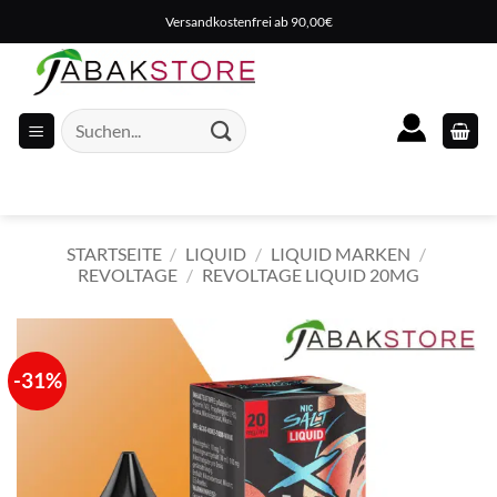
Zum
Versandkostenfrei ab 90,00€
Inhalt
springen
Suche
nach:
STARTSEITE
/
LIQUID
/
LIQUID MARKEN
/
REVOLTAGE
/
REVOLTAGE LIQUID 20MG
-31%