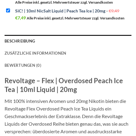
war:
ist:
Alle Preise inkl. gesetzl. Mehrwertsteuer zzgl. Versandkosten
€11,49
€7,90.
Ursprün
SiC! | 10ml NicSalt Liquid | Peach Tea Ice | 20mg
-
€
9,49
Preis
Aktueller
war:
€
7,49
Alle Preise inkl. gesetzl. Mehrwertsteuer zzgl. Versandkosten
Preis
€9,49
ist:
€7,49.
BESCHREIBUNG
ZUSÄTZLICHE INFORMATIONEN
BEWERTUNGEN (0)
Revoltage – Flex | Overdosed Peach Ice
Tea | 10ml Liquid | 20mg
Mit 100% intensiven Aromen und 20mg Nikotin bieten die
Revoltage Flex Overdosed Peach Ice Tea Liquids ein
Geschmackserlebnis der Extraklasse. Denn die Revoltage
Liquids der Overdosed Reihe bieten genau das, was sie auch
versprechen: überdosierte Aromen und ausdrucksstarke