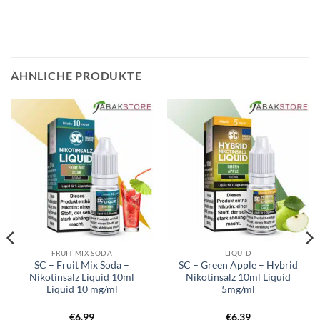
ÄHNLICHE PRODUKTE
FRUIT MIX SODA
LIQUID
SC – Fruit Mix Soda –
SC – Green Apple – Hybrid
Nikotinsalz Liquid 10ml
Nikotinsalz 10ml Liquid
Liquid 10 mg/ml
5mg/ml
€
6,99
€
6,39