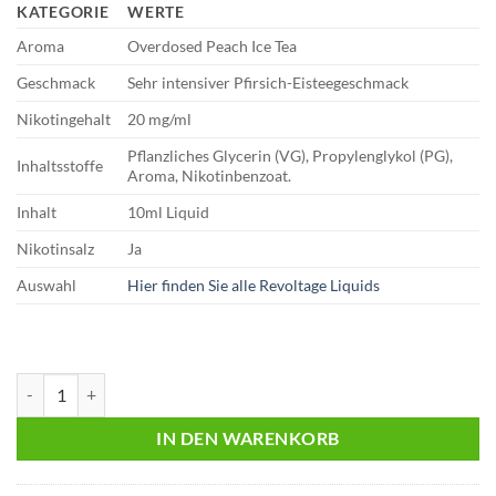
KATEGORIE
WERTE
Aroma
Overdosed Peach Ice Tea
Geschmack
Sehr intensiver Pfirsich-Eisteegeschmack
Nikotingehalt
20 mg/ml
Pflanzliches Glycerin (VG), Propylenglykol (PG),
Inhaltsstoffe
Aroma, Nikotinbenzoat.
Inhalt
10ml Liquid
Nikotinsalz
Ja
Auswahl
Hier finden Sie alle Revoltage Liquids
Revoltage – Flex | Overdosed Peach Ice Tea | 10ml Liquid | 20mg Meng
IN DEN WARENKORB