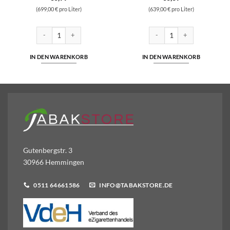
(699,00 € pro Liter)
(639,00 € pro Liter)
rid Nikotinsalz 10ml Liquid 5mg/ml Menge
SC - Fruit Mix Soda - Nikotinsalz Liquid 10ml Liquid 10 mg/ml Menge
SC - Green Apple - Hybrid Ni
IN DEN WARENKORB
IN DEN WARENKORB
Gutenbergstr. 3
30966 Hemmingen
0511 64661586
INFO@TABAKSTORE.DE