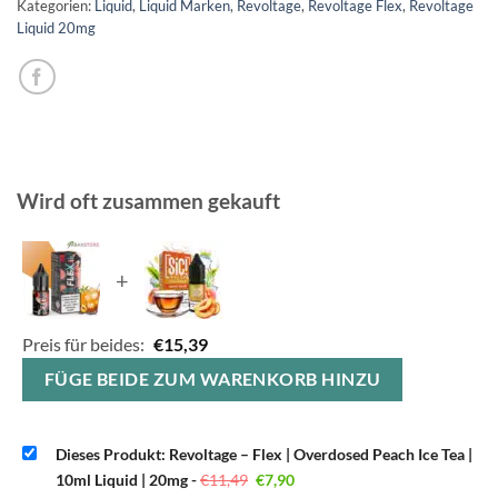
Kategorien:
Liquid
,
Liquid Marken
,
Revoltage
,
Revoltage Flex
,
Revoltage
Liquid 20mg
Wird oft zusammen gekauft
+
Preis für beides:
€
15,39
FÜGE BEIDE ZUM WARENKORB HINZU
Dieses Produkt: Revoltage – Flex | Overdosed Peach Ice Tea |
Ursprünglicher
Aktueller
10ml Liquid | 20mg
-
€
11,49
€
7,90
Preis
Preis