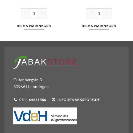
z Liquid 10ml Liquid 10 mg/ml Menge
SC - White Coffee - Hybrid Nikotinsalz 10ml Liquid 5mg/ml Menge
SC - Mix Mint - Hybrid Nikoti
IN DEN WARENKORB
IN DEN WARENKORB
Gutenbergstr. 3
30966 Hemmingen
0511 64661586
INFO@TABAKSTORE.DE