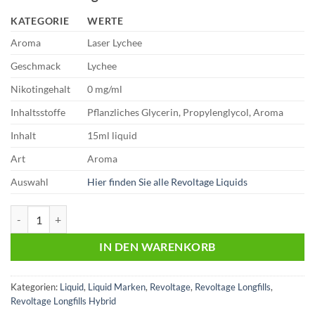
€17,95
€12,49.
KATEGORIE
WERTE
Aroma
Laser Lychee
Geschmack
Lychee
Nikotingehalt
0 mg/ml
Inhaltsstoffe
Pflanzliches Glycerin, Propylenglycol, Aroma
Inhalt
15ml liquid
Art
Aroma
Auswahl
Hier finden Sie alle Revoltage Liquids
Revoltage | Laser Lychee | Aroma |15ml Liquid Menge
IN DEN WARENKORB
Kategorien:
Liquid
,
Liquid Marken
,
Revoltage
,
Revoltage Longfills
,
Revoltage Longfills Hybrid