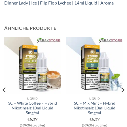
Dinner Lady | Ice | Flip Flop Lychee | 14ml Liquid | Aroma
ÄHNLICHE PRODUKTE
LIQUID
LIQUID
SC – White Coffee – Hybrid
SC – Mix Mint – Hybrid
Nikotinsalz 10ml Liquid
Nikotinsalz 10ml Liquid
5mg/ml
5mg/ml
€
6,39
€
6,39
(639,00 € pro Liter)
(639,00 € pro Liter)