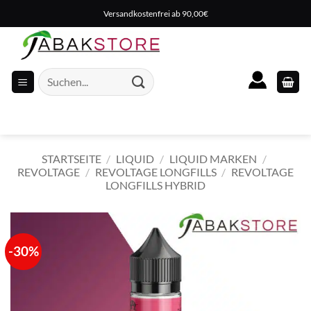
Zum
Versandkostenfrei ab 90,00€
Inhalt
springen
Suche
nach:
STARTSEITE
/
LIQUID
/
LIQUID MARKEN
/
REVOLTAGE
/
REVOLTAGE LONGFILLS
/
REVOLTAGE
LONGFILLS HYBRID
-30%