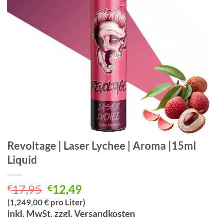
Revoltage | Laser Lychee | Aroma |15ml
Liquid
Ursprünglicher
Aktueller
17,95
12,49
€
€
Preis
Preis
(1,249,00 € pro Liter)
war:
ist:
inkl. MwSt. zzgl. Versandkosten