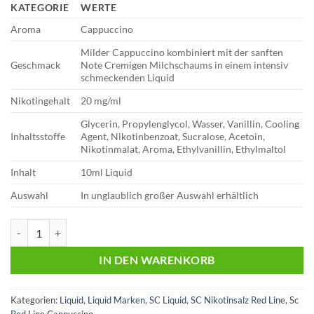
KATEGORIE
WERTE
Aroma
Cappuccino
Milder Cappuccino kombiniert mit der sanften
Geschmack
Note Cremigen Milchschaums in einem intensiv
schmeckenden Liquid
Nikotingehalt
20 mg/ml
Glycerin, Propylenglycol, Wasser, Vanillin, Cooling
Inhaltsstoffe
Agent, Nikotinbenzoat, Sucralose, Acetoin,
Nikotinmalat, Aroma, Ethylvanillin, Ethylmaltol
Inhalt
10ml Liquid
Auswahl
In unglaublich großer Auswahl erhältlich
SC – Red Line – Cappuccino – Nikotinsalz Liquid 10ml Liquid 20 mg/
IN DEN WARENKORB
Kategorien:
Liquid
,
Liquid Marken
,
SC Liquid
,
SC Nikotinsalz Red Line
,
Sc
Red Line Cappuccino