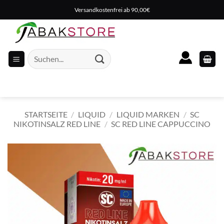
Zum
Versandkostenfrei ab 90,00€
Inhalt
springen
Suche
nach:
STARTSEITE
/
LIQUID
/
LIQUID MARKEN
/
SC
NIKOTINSALZ RED LINE
/
SC RED LINE CAPPUCCINO