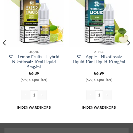
LIQUID
APPLE
SC – Lemon Fruits – Hybrid
SC – Apple – Nikotinsalz
Nikotinsalz 10ml Liquid
Liquid 10ml Liquid 10 mg/ml
5mg/ml
€
6,39
€
6,99
(639,00 € pro Liter)
(699,00 € pro Liter)
 Liquid 10ml Liquid 10 mg/ml Menge
SC - Lemon Fruits - Hybrid Nikotinsalz 10ml Liquid 5mg/ml Menge
SC - Apple - Nikotinsalz Liqu
IN DEN WARENKORB
IN DEN WARENKORB