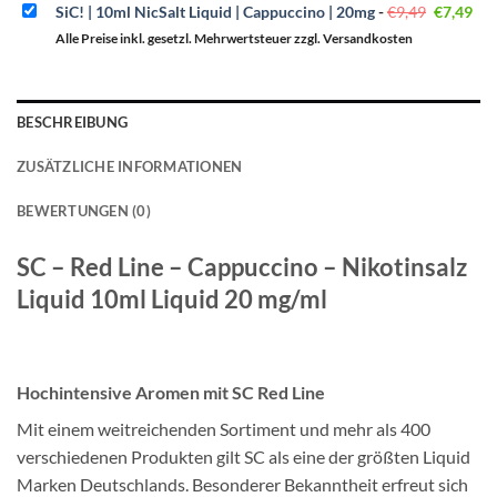
Ursprüng
Akt
SiC! | 10ml NicSalt Liquid | Cappuccino | 20mg
-
€
9,49
€
7,49
Preis
Pre
war:
ist:
Alle Preise inkl. gesetzl. Mehrwertsteuer zzgl. Versandkosten
€9,49
€7,
BESCHREIBUNG
ZUSÄTZLICHE INFORMATIONEN
BEWERTUNGEN (0)
SC – Red Line – Cappuccino – Nikotinsalz
Liquid 10ml Liquid 20 mg/ml
Hochintensive Aromen mit SC Red Line
Mit einem weitreichenden Sortiment und mehr als 400
verschiedenen Produkten gilt SC als eine der größten Liquid
Marken Deutschlands. Besonderer Bekanntheit erfreut sich