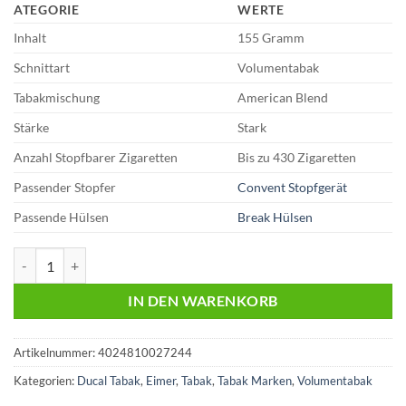
ATEGORIE
WERTE
Inhalt
155 Gramm
Schnittart
Volumentabak
Tabakmischung
American Blend
Stärke
Stark
Anzahl Stopfbarer Zigaretten
Bis zu 430 Zigaretten
Passender Stopfer
Convent Stopfgerät
Passende Hülsen
Break Hülsen
Ducal Red 29,95 Euro | 155g Volumentabak Menge
IN DEN WARENKORB
Artikelnummer:
4024810027244
Kategorien:
Ducal Tabak
,
Eimer
,
Tabak
,
Tabak Marken
,
Volumentabak