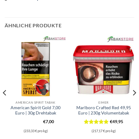
ÄHNLICHE PRODUKTE
AMERICAN SPIRIT TABAK
EIMER
American Spirit Gold 7,00
Marlboro Crafted Red 49,95
Euro | 30g Drehtabak
Euro | 230g Volumentabak
€
7,00
€
49,95
Bewertet
(233,33 € pro kg)
(217,17 € pro kg)
mit
5
von