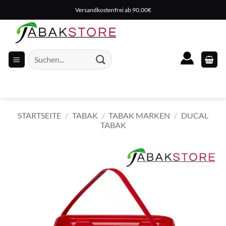
Zum
Versandkostenfrei ab 90,00€
Inhalt
springen
Suche
nach:
STARTSEITE
/
TABAK
/
TABAK MARKEN
/
DUCAL
TABAK