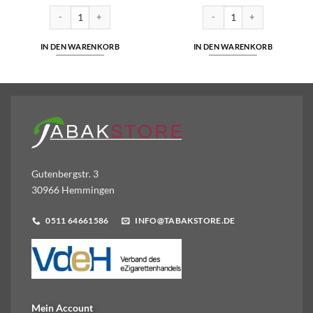
5
6,00€ | Päckchen Menge
American Spirit Gold 7,00 Euro | 30g Drehtabak Menge
Marlboro Crafted Red 49,95 
IN DEN WARENKORB
IN DEN WARENKORB
Gutenbergstr. 3
30966 Hemmingen
0511 64661586
INFO@TABAKSTORE.DE
Mein Account