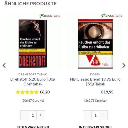
ÄHNLICHE PRODUKTE
DREHSTOFF TABAK
DOSEN
Drehstoff 6,20 Euro | 30g
HB Classic Blend 19,95 Euro
Drehtabak
| 55g Tabak
€
6,20
€
19,95
Bewertet
(206,67 € pro kg)
(362,73 € pro kg)
mit
5
von
5
6g Dose | 13,95€ Menge
Drehstoff 6,20 Euro | 30g Drehtabak Menge
HB Classic Blend 19,95 Euro 
IN DEN WARENKORB
IN DEN WARENKORB