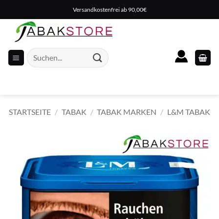
Zum
Versandkostenfrei ab 90,00€
Inhalt
springen
Suche
nach:
STARTSEITE
/
TABAK
/
TABAK MARKEN
/
L&M TABAK