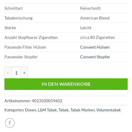
Schnittart
Feinschnitt
Tabakmischung
American Blend
Stärke
Leicht
Anzahl Stopfbarer Zigaretten
circa 80 Zigaretten
Passende Filter Hülsen
Convent Hülsen
Passender Stopfer
Convent Stopfer
L&M Blue 13,95 Euro | 41g Volumentabak Menge
IN DEN WARENKORB
Artikelnummer:
4023500059602
Kategorien:
Dosen
,
L&M Tabak
,
Tabak
,
Tabak Marken
,
Volumentabak