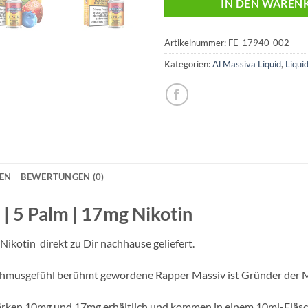
IN DEN WAREN
Artikelnummer:
FE-17940-002
Kategorien:
Al Massiva Liquid
,
Liqui
NEN
BEWERTUNGEN (0)
 | 5 Palm | 17mg Nikotin
ikotin direkt zu Dir nachhause geliefert.
ythmusgefühl berühmt gewordene Rapper Massiv ist Gründer der 
stärken 10mg und 17mg erhältlich und kommen in einem 10ml-Fläs