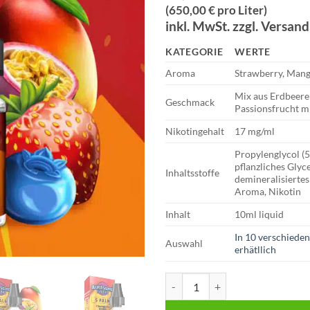
(650,00 € pro Liter)
inkl. MwSt. zzgl. Versan
KATEGORIE
WERTE
Aroma
Strawberry, Mango
Mix aus Erdbeer
Geschmack
Passionsfrucht mi
Nikotingehalt
17 mg/ml
Propylenglycol (
pflanzliches Glyc
Inhaltsstoffe
demineralisiertes
Aroma, Nikotin
Inhalt
10ml liquid
In 10 verschiede
Auswahl
erhätllich
Massiv | Almassiva Liquid | 5 Pa