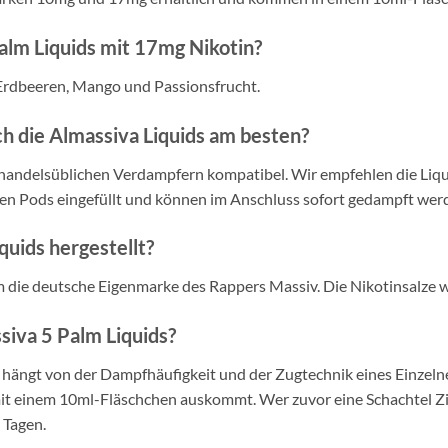
lm Liquids mit 17mg Nikotin?
 Erdbeeren, Mango und Passionsfrucht.
ch die Almassiva Liquids am besten?
 handelsüblichen Verdampfern kompatibel. Wir empfehlen die Liqu
eren Pods eingefüllt und können im Anschluss sofort gedampft wer
uids hergestellt?
m die deutsche Eigenmarke des Rappers Massiv. Die Nikotinsalze w
siva 5 Palm Liquids?
, hängt von der Dampfhäufigkeit und der Zugtechnik eines Einzelne
 mit einem 10ml-Fläschchen auskommt. Wer zuvor eine Schachtel Zi
 Tagen.