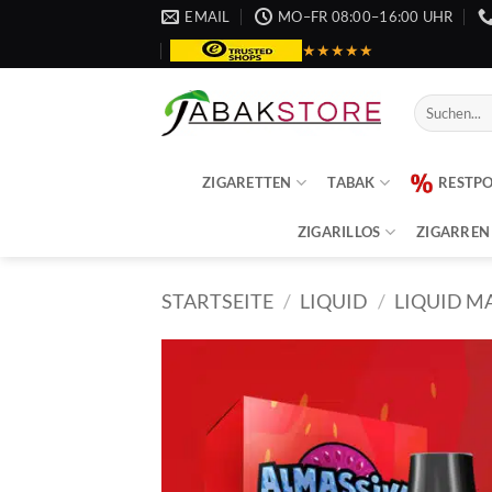
Zum
EMAIL
MO–FR 08:00–16:00 UHR
Inhalt
★★★★★
springen
Suche
nach:
ZIGARETTEN
TABAK
RESTP
ZIGARILLOS
ZIGARREN
STARTSEITE
/
LIQUID
/
LIQUID M