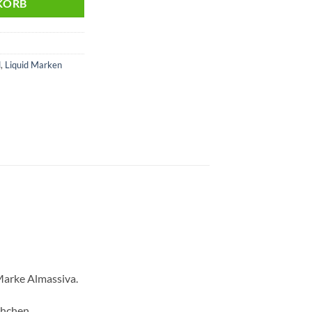
KORB
d
,
Liquid Marken
Marke Almassiva.
chchen.