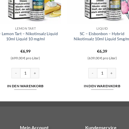
LEMON TART
LIQUID
– Lemon Tart – Nikotinsalz Liquid
SC – Eisbonbon – Hybrid
10ml Liquid 10 mg/ml
Nikotinsalz 10ml Liquid 5mg/m
€
6,99
€
6,39
(699,00 € pro Liter)
(639,00 € pro Liter)
lz 10ml Liquid 5mg/ml Menge
SC - Lemon Tart - Nikotinsalz Liquid 10ml Liquid 10 mg/ml Menge
SC - Eisbonbon - Hybrid
IN DEN WARENKORB
IN DEN WARENKORB
Mein Account
Kundenservice