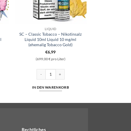
LIQUID
SC – Classic Tobacco – Nikotinsalz
l
Liquid 10ml Liquid 10 mg/ml
(ehemalig Tobacco Gold)
€
6,99
(699,00 € pro Liter)
 Nikotinsalz 10ml Liquid 5mg/ml Menge
SC - Classic Tobacco - Nikotinsalz Liquid 10ml Liquid
IN DEN WARENKORB
Rechtliches