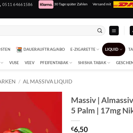
30 Tage später Zahlen
Versand mit
0511 64661586
OSTEN
DAUERAUFTRAG/ABO
E-ZIGARETTE
LIQUID
T
VUSE
VEEV
PFEIFENTABAK
SHISHA TABAK
GESCHE
ARKEN
/
AL MASSIVA LIQUID
Massiv | Almassiv
5 Palm | 17mg Ni
6,50
€