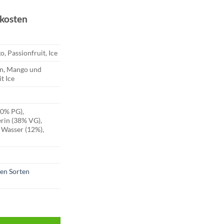
dkosten
, Passionfruit, Ice
en, Mango und
t Ice
50% PG),
erin (38% VG),
 Wasser (12%),
nen Sorten
lm | 17mg Nikotin Menge