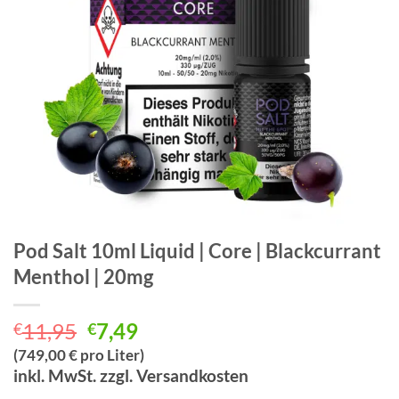
Pod Salt 10ml Liquid | Core | Blackcurrant
Menthol | 20mg
Ursprünglicher
Aktueller
11,95
7,49
€
€
Preis
Preis
(749,00 € pro Liter)
war:
ist:
inkl. MwSt. zzgl. Versandkosten
€11,95
€7,49.