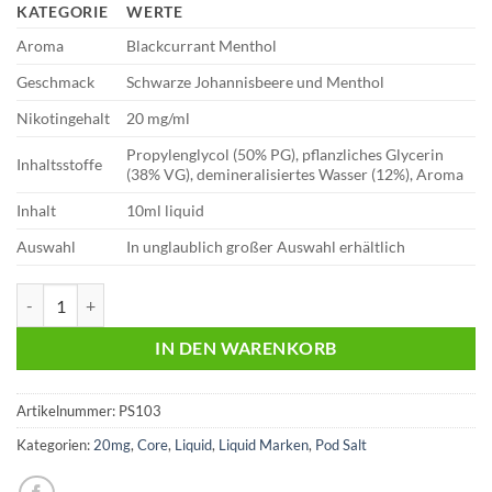
KATEGORIE
WERTE
Aroma
Blackcurrant Menthol
Geschmack
Schwarze Johannisbeere und Menthol
Nikotingehalt
20 mg/ml
Propylenglycol (50% PG), pflanzliches Glycerin
Inhaltsstoffe
(38% VG), demineralisiertes Wasser (12%), Aroma
Inhalt
10ml liquid
Auswahl
In unglaublich großer Auswahl erhältlich
Pod Salt 10ml Liquid | Core | Blackcurrant Menthol | 20mg Menge
IN DEN WARENKORB
Artikelnummer:
PS103
Kategorien:
20mg
,
Core
,
Liquid
,
Liquid Marken
,
Pod Salt