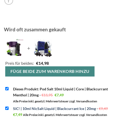
Wird oft zusammen gekauft
+
Preis für beides:
€
14,98
FÜGE BEIDE ZUM WARENKORB HINZU
Dieses Produkt: Pod Salt 10ml Liquid | Core | Blackcurrant
Ursprünglicher
Aktueller
Menthol | 20mg
-
€
11,95
€
7,49
Preis
Preis
war:
ist:
Alle Preise inkl. gesetzl. Mehrwertsteuer zzgl. Versandkosten
€11,95
€7,49.
Ursp
SiC! | 10ml NicSalt Liquid | Blackcurrant Ice | 20mg
-
€
9,49
Prei
Aktueller
war:
€
7,49
Alle Preise inkl. gesetzl. Mehrwertsteuer zzgl. Versandkosten
Preis