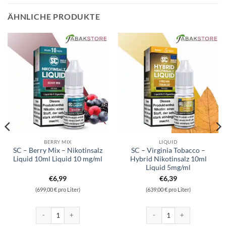
ÄHNLICHE PRODUKTE
BERRY MIX
LIQUID
SC – Berry Mix – Nikotinsalz
SC – Virginia Tobacco –
Liquid 10ml Liquid 10 mg/ml
Hybrid Nikotinsalz 10ml
Liquid 5mg/ml
€
6,99
€
6,39
(699,00 € pro Liter)
(639,00 € pro Liter)
ikotinsalz 10ml Liquid 5mg/ml Menge
SC - Berry Mix - Nikotinsalz Liquid 10ml Liquid 10 mg/ml Menge
SC - Virginia Tobacco - Hybri