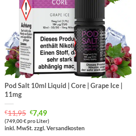
Pod Salt 10ml Liquid | Core | Grape Ice |
11mg
Ursprünglicher
Aktueller
11,95
7,49
€
€
Preis
Preis
(749,00 € pro Liter)
war:
ist:
inkl. MwSt. zzgl. Versandkosten
€11,95
€7,49.