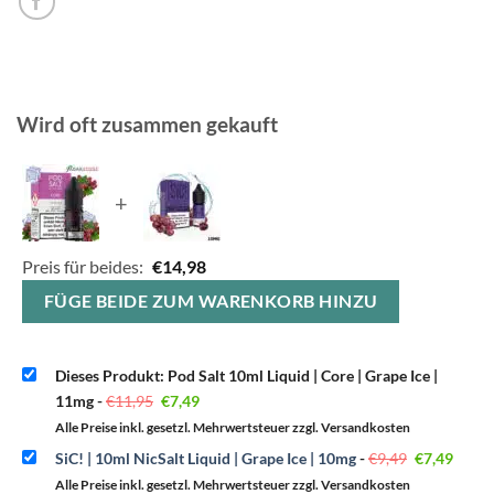
Wird oft zusammen gekauft
+
Preis für beides:
€
14,98
FÜGE BEIDE ZUM WARENKORB HINZU
Dieses Produkt: Pod Salt 10ml Liquid | Core | Grape Ice |
Ursprünglicher
Aktueller
11mg
-
€
11,95
€
7,49
Preis
Preis
war:
ist:
Alle Preise inkl. gesetzl. Mehrwertsteuer zzgl. Versandkosten
€11,95
€7,49.
Ursprüngli
Aktue
SiC! | 10ml NicSalt Liquid | Grape Ice | 10mg
-
€
9,49
€
7,49
Preis
Preis
war:
ist:
Alle Preise inkl. gesetzl. Mehrwertsteuer zzgl. Versandkosten