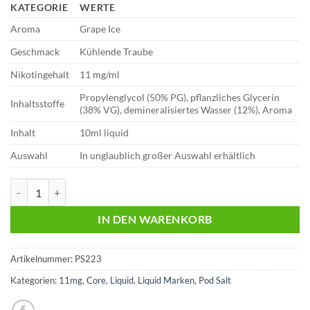
KATEGORIE
WERTE
Aroma
Grape Ice
Geschmack
Kühlende Traube
Nikotingehalt
11 mg/ml
Propylenglycol (50% PG), pflanzliches Glycerin
Inhaltsstoffe
(38% VG), demineralisiertes Wasser (12%), Aroma
Inhalt
10ml liquid
Auswahl
In unglaublich großer Auswahl erhältlich
Pod Salt 10ml Liquid | Core | Grape Ice | 11mg Menge
IN DEN WARENKORB
Artikelnummer:
PS223
Kategorien:
11mg
,
Core
,
Liquid
,
Liquid Marken
,
Pod Salt