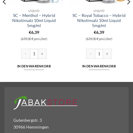
LIQUID
LIQUID
SC – Menthol – Hybrid
SC – Royal Tobacco – Hybrid
Nikotinsalz 10ml Liquid
Nikotinsalz 10ml Liquid
5mg/ml
5mg/ml
€
6,39
€
6,39
(639,00 € pro Liter)
(639,00 € pro Liter)
alz Liquid 10ml Liquid 10 mg/ml Menge
SC - Menthol - Hybrid Nikotinsalz 10ml Liquid 5mg/ml Menge
SC - Royal Tobacco - Hybrid N
IN DEN WARENKORB
IN DEN WARENKORB
Gutenbergstr. 3
30966 Hemmingen