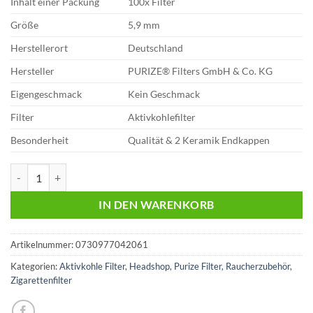
Inhalt einer Packung
100x Filter
Größe
5,9 mm
Herstellerort
Deutschland
Hersteller
PURIZE® Filters GmbH & Co. KG
Eigengeschmack
Kein Geschmack
Filter
Aktivkohlefilter
Besonderheit
Qualität & 2 Keramik Endkappen
Purize Aktivkohlefilter Weiß 5,9mm | 100x Filter | Glas Menge
IN DEN WARENKORB
Artikelnummer:
0730977042061
Kategorien:
Aktivkohle Filter
,
Headshop
,
Purize Filter
,
Raucherzubehör
,
Zigarettenfilter