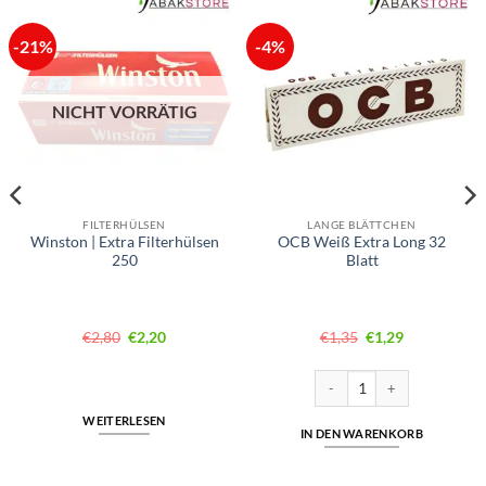
-21%
-4%
NICHT VORRÄTIG
FILTERHÜLSEN
LANGE BLÄTTCHEN
Winston | Extra Filterhülsen
OCB Weiß Extra Long 32
250
Blatt
Ursprünglicher
Aktueller
Ursprünglicher
Aktueller
€
2,80
€
2,20
€
1,35
€
1,29
Preis
Preis
Preis
Preis
war:
ist:
war:
ist:
€2,80
€2,20.
€1,35
€1,29.
xtra Lang | 100 Zigarettenfilter Menge
OCB Weiß Extra Long 32 Blat
WEITERLESEN
IN DEN WARENKORB