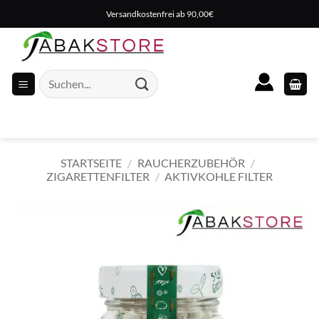
Zum
Versandkostenfrei ab 90,00€
Inhalt
springen
Suche
nach:
STARTSEITE
/
RAUCHERZUBEHÖR
/
ZIGARETTENFILTER
/
AKTIVKOHLE FILTER